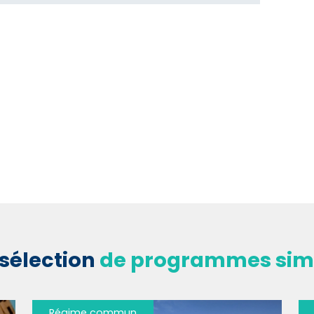
sélection
de programmes simi
Régime commun