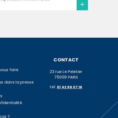
CONTACT
nous faire
23 rue Le Peletier
75009 PARIS
us dans la presse
tel:
01 42 96 07 16
es
fidentialité
ous ?