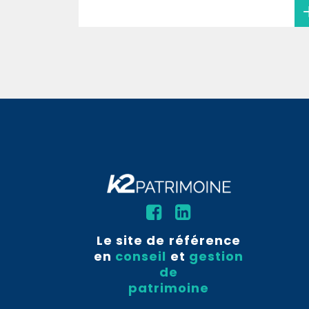
Le site de référence
en
conseil
et
gestion
de
patrimoine