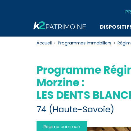
PR
DISPOSITIF
Accueil
Programmes immobiliers
Régi
Programme Rég
Morzine :
LES DENTS BLANC
74 (Haute-Savoie)
Régime commun