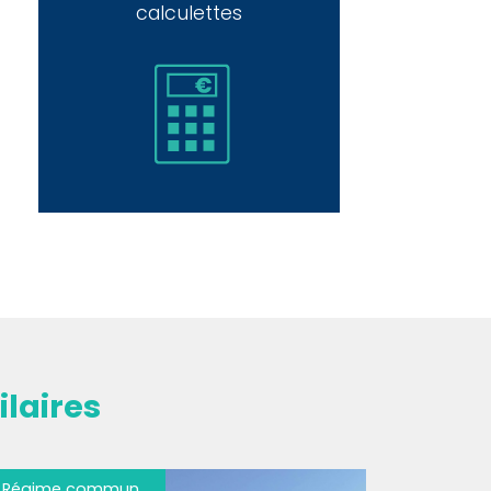
calculettes
laires
Régime commun