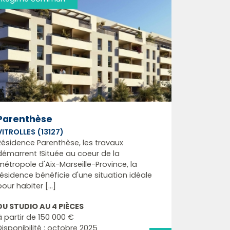
Parenthèse
VITROLLES (13127)
Résidence Parenthèse, les travaux
démarrent !Située au coeur de la
métropole d'Aix-Marseille-Province, la
résidence bénéficie d'une situation idéale
pour habiter [...]
DU STUDIO AU 4 PIÈCES
à partir de
150 000 €
Disponibilité : octobre 2025