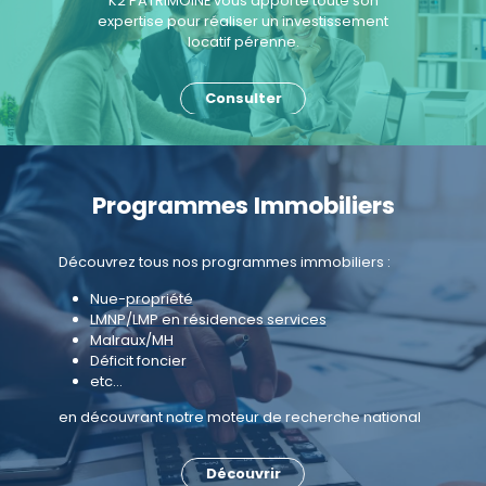
K2 PATRIMOINE vous apporte toute son
expertise pour réaliser un investissement
locatif pérenne.
Consulter
Programmes Immobiliers
Découvrez tous nos programmes immobiliers :
Nue-propriété
LMNP/LMP en résidences services
Malraux/MH
Déficit foncier
etc...
en découvrant notre moteur de recherche national
Découvrir