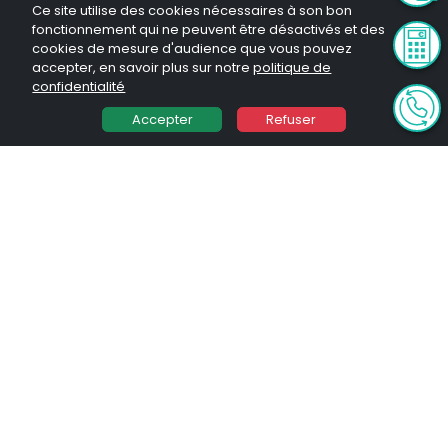
Ce site utilise des cookies nécessaires à son bon
fonctionnement qui ne peuvent être désactivés et des
cookies de mesure d'audience que vous pouvez
accepter, en savoir plus sur notre
politique de
Le site de référence
confidentialité
en
conseil
et
gestion de
Accepter
Refuser
patrimoine
Solutions financières
Simulation d'investissement
Programmes immobiliers
Dispositifs Immobiliers
Programmes immobiliers NUE PROPRIÉTÉ
Nos guides