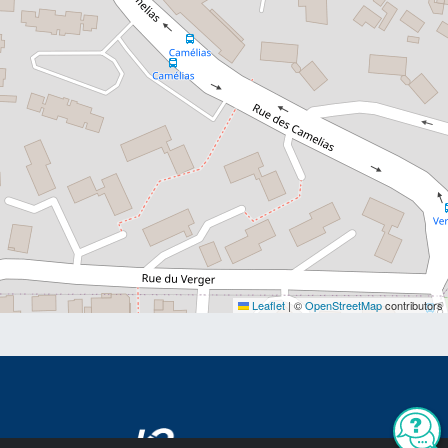
Leaflet
|
©
OpenStreetMap
contributors