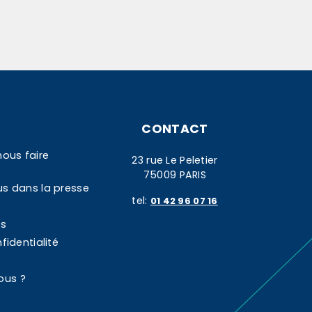
CONTACT
nous faire
23 rue Le Peletier
75009 PARIS
us dans la presse
tel:
01 42 96 07 16
es
fidentialité
ous ?