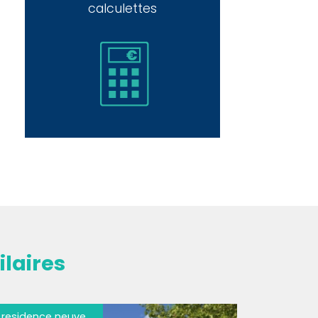
calculettes
laires
residence neuve