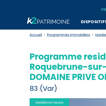
PR
DISPOSITIF
Accueil
Programmes immobiliers
resid
Programme resid
Roquebrune-sur-
DOMAINE PRIVE O
83 (Var)
residence neuve