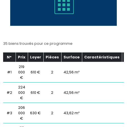
35 biens trouvés pour ce programme
N°
Prix
Loyer
Pièces
Surface
Caractéristiques
É
219
#1
000
610 €
2
42,56 m²
€
224
#2
000
610 €
2
42,56 m²
€
206
#3
000
630 €
2
43,62 m²
€