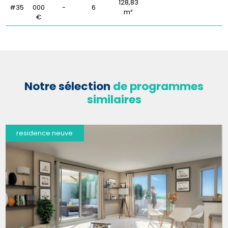
128,83
#35
000
-
6
m²
€
Notre sélection
de programmes
similaires
residence neuve