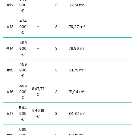
#12
900
-
3
77,61 m²
€
474
#13
900
-
3
79,27 m²
€
499
#14
900
-
3
78,86 m²
€
459
#15
900
-
3
61,75 m²
€
499
847,77
#16
900
3
71,94 m²
€
€
544
946,18
#17
900
3
84,37 m²
€
€
569