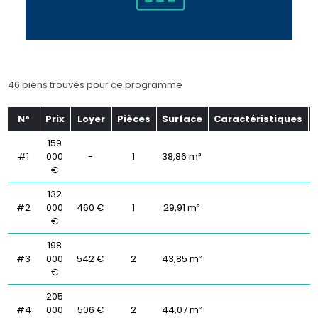
46 biens trouvés pour ce programme
N°
Prix
Loyer
Pièces
Surface
Caractéristiques
159
#1
000
-
1
38,86 m²
€
132
#2
000
460 €
1
29,91 m²
€
198
#3
000
542 €
2
43,85 m²
€
205
#4
000
506 €
2
44,07 m²