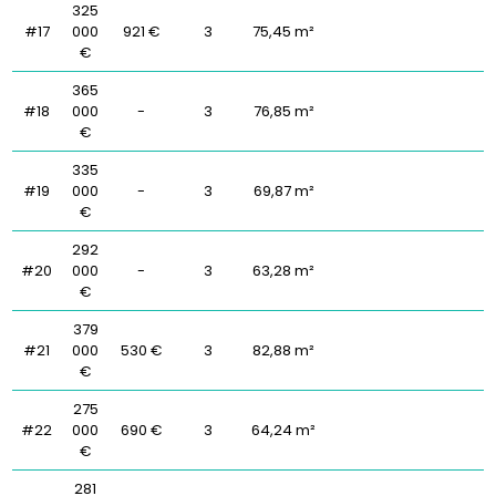
325
#17
000
921 €
3
75,45 m²
€
365
#18
000
-
3
76,85 m²
€
335
#19
000
-
3
69,87 m²
€
292
#20
000
-
3
63,28 m²
€
379
#21
000
530 €
3
82,88 m²
€
275
#22
000
690 €
3
64,24 m²
€
281