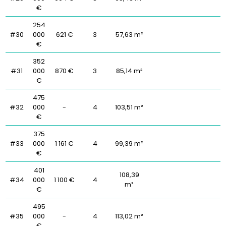
€
254
#30
000
621 €
3
57,63 m²
€
352
#31
000
870 €
3
85,14 m²
€
475
#32
000
-
4
103,51 m²
€
375
#33
000
1 161 €
4
99,39 m²
€
401
108,39
#34
000
1 100 €
4
m²
€
495
#35
000
-
4
113,02 m²
€