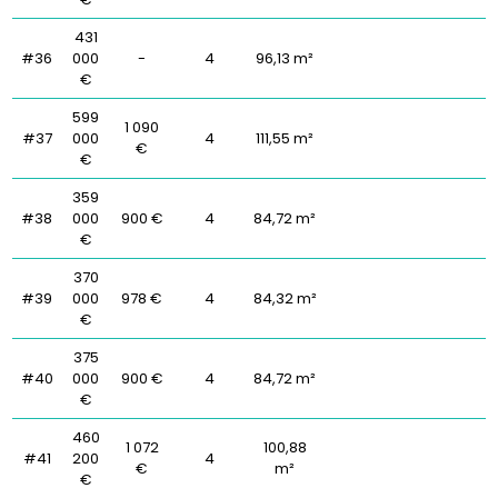
431
#36
000
-
4
96,13 m²
€
599
1 090
#37
000
4
111,55 m²
€
€
359
#38
000
900 €
4
84,72 m²
€
370
#39
000
978 €
4
84,32 m²
€
375
#40
000
900 €
4
84,72 m²
€
460
1 072
100,88
#41
200
4
€
m²
€