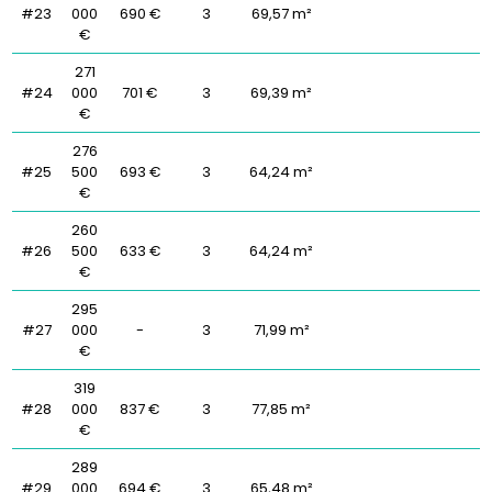
#23
000
690 €
3
69,57 m²
€
271
#24
000
701 €
3
69,39 m²
€
276
#25
500
693 €
3
64,24 m²
€
260
#26
500
633 €
3
64,24 m²
€
295
#27
000
-
3
71,99 m²
€
319
#28
000
837 €
3
77,85 m²
€
289
#29
000
694 €
3
65,48 m²