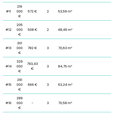
219
#11
000
572 €
2
53,59 m²
€
205
#12
000
508 €
2
48,46 m²
€
301
#13
000
782 €
3
70,63 m²
€
329
793,43
#14
000
3
84,75 m²
€
€
291
#15
000
666 €
3
63,24 m²
€
289
#16
000
-
3
70,58 m²
€