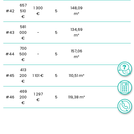
657
1 300
148,09
#42
510
5
€
m²
€
581
134,69
#43
000
-
5
m²
€
700
157,06
#44
500
-
5
m²
€
413
#45
200
1 101 €
5
110,51 m²
€
469
1 297
#46
200
5
119,38 m²
€
€