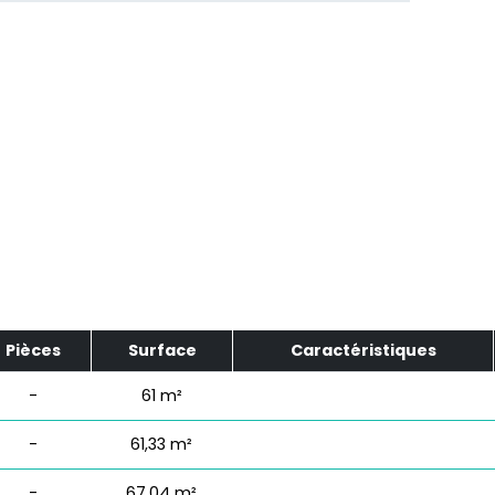
Pièces
Surface
Caractéristiques
-
61 m²
-
61,33 m²
-
67,04 m²