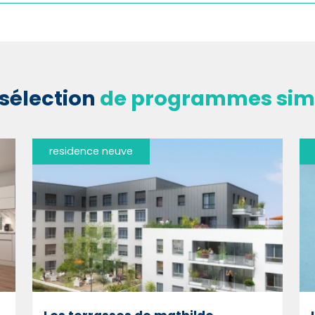
sélection
de programmes simi
residence neuve