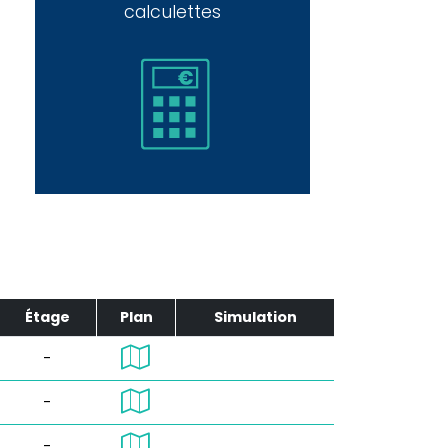
calculettes
Étage
Plan
Simulation
-
-
-