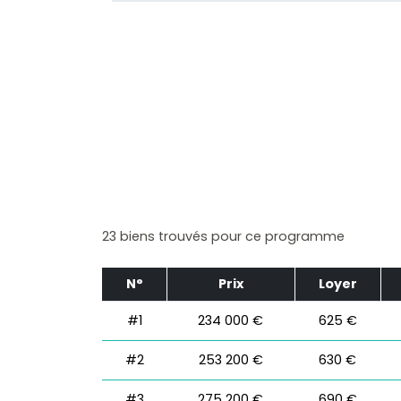
23 biens trouvés pour ce programme
N°
Prix
Loyer
#1
234 000 €
625 €
#2
253 200 €
630 €
#3
275 200 €
690 €