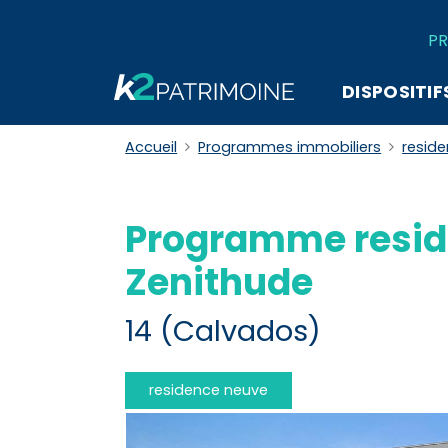
PR
DISPOSITIF
Accueil
Programmes immobiliers
resid
Programme resid
Zenithude
14 (Calvados)
residence neuve