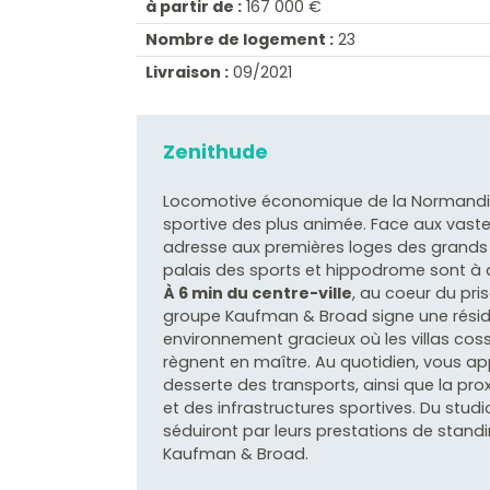
à partir de :
167 000 €
Nombre de logement :
23
Livraison :
09/2021
Zenithude
Locomotive économique de la Normandie, 
sportive des plus animée. Face aux vastes
adresse aux premières loges des grands 
palais des sports et hippodrome sont à 
À 6 min du centre-ville
, au coeur du pri
groupe Kaufman & Broad signe une résid
environnement gracieux où les villas co
règnent en maître. Au quotidien, vous ap
desserte des transports, ainsi que la pr
et des infrastructures sportives. Du stu
séduiront par leurs prestations de standi
Kaufman & Broad.