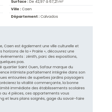
Surface :
De 42,97 à 67,21 m²
Ville :
Caen
Département :
Calvados
Caen est également une ville culturelle et
 horizons de la « Prairie », découvrez une
événements : zénith, parc des expositions,
quelques pas.
sé quartier Saint Ouen, Safaur marque du
ence intimiste parfaitement intégrée dans son
ssues entourées de superbes jardins paysagers
précierez la vitalité commerçante, la bonne
oximité immédiate des établissements scolaires
dio au 4 pièces, ces appartements vous
ng et leurs plans soignés, gage du savoir-faire