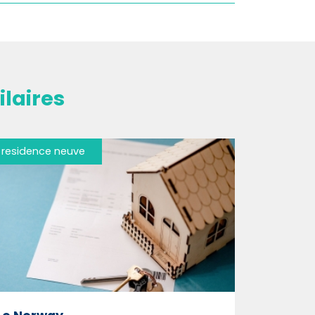
laires
residence neuve