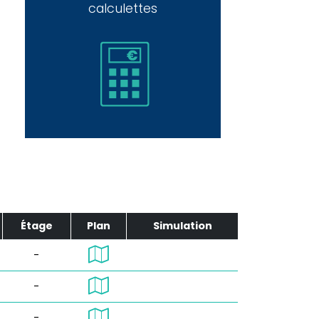
calculettes
Étage
Plan
Simulation
-
-
-