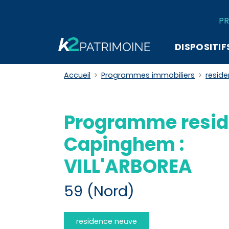
PR
DISPOSITIF
Accueil
Programmes immobiliers
resid
Programme resid
Capinghem :
VILL'ARBOREA
59 (Nord)
residence neuve