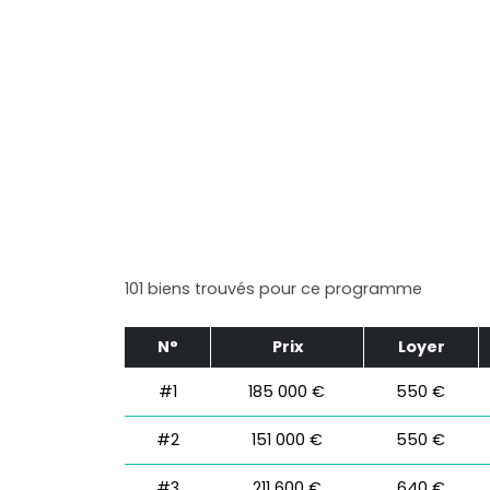
101 biens trouvés pour ce programme
N°
Prix
Loyer
#1
185 000 €
550 €
#2
151 000 €
550 €
#3
211 600 €
640 €