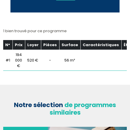
1 bien trouvé pour ce programme
N°
Prix
Loyer
Pièces
Surface
Caractéristiques
Ét
194
#1
000
520 €
-
56 m²
€
Notre sélection
de programmes
similaires