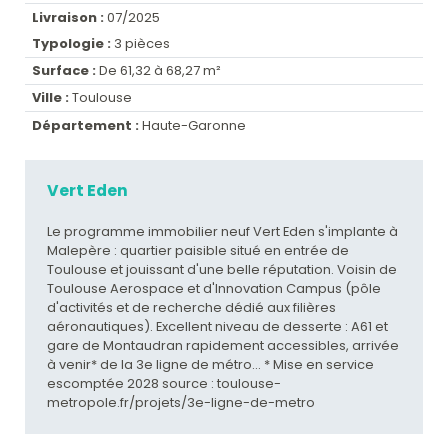
Livraison :
07/2025
Typologie :
3 pièces
Surface :
De 61,32 à 68,27 m²
Ville :
Toulouse
Département :
Haute-Garonne
Vert Eden
Le programme immobilier neuf Vert Eden s'implante à
Malepère : quartier paisible situé en entrée de
Toulouse et jouissant d'une belle réputation. Voisin de
Toulouse Aerospace et d'Innovation Campus (pôle
d'activités et de recherche dédié aux filières
aéronautiques). Excellent niveau de desserte : A61 et
gare de Montaudran rapidement accessibles, arrivée
à venir* de la 3e ligne de métro... * Mise en service
escomptée 2028 source : toulouse-
metropole.fr/projets/3e-ligne-de-metro