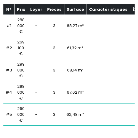
N°
Prix
Loyer
Pièces
Surface
Caractéristiques
Ét
288
#1
000
-
3
68,27 m²
€
269
#2
100
-
3
61,32 m²
€
299
#3
000
-
3
68,14 m²
€
298
#4
000
-
3
67,62 m²
€
260
#5
000
-
3
62,48 m²
€