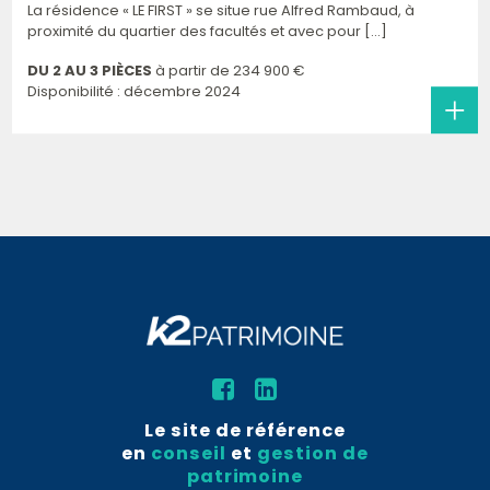
La résidence « LE FIRST » se situe rue Alfred Rambaud, à
proximité du quartier des facultés et avec pour [...]
DU 2 AU 3 PIÈCES
à partir de
234 900 €
Disponibilité : décembre 2024
Le site de référence
en
conseil
et
gestion de
patrimoine