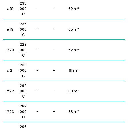
235
#18
000
-
-
62 m²
€
236
#19
000
-
-
65 m²
€
228
#20
000
-
-
62 m²
€
230
#21
000
-
-
61 m²
€
292
#22
000
-
-
83 m²
€
289
#23
000
-
-
83 m²
€
296