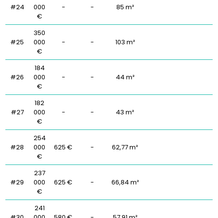
#24
000
-
-
85 m²
€
350
#25
000
-
-
103 m²
€
184
#26
000
-
-
44 m²
€
182
#27
000
-
-
43 m²
€
254
#28
000
625 €
-
62,77 m²
€
237
#29
000
625 €
-
66,84 m²
€
241
#30
000
580 €
-
57,91 m²