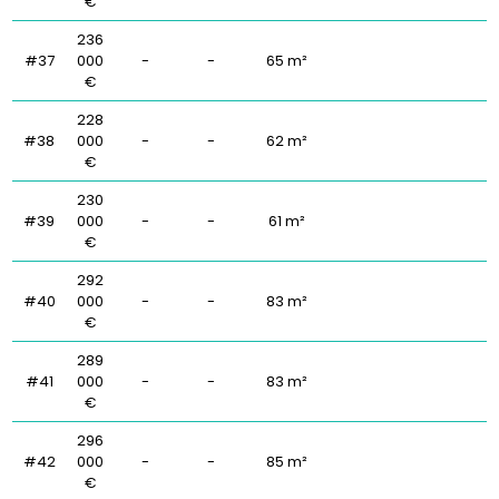
€
236
#37
000
-
-
65 m²
€
228
#38
000
-
-
62 m²
€
230
#39
000
-
-
61 m²
€
292
#40
000
-
-
83 m²
€
289
#41
000
-
-
83 m²
€
296
#42
000
-
-
85 m²
€