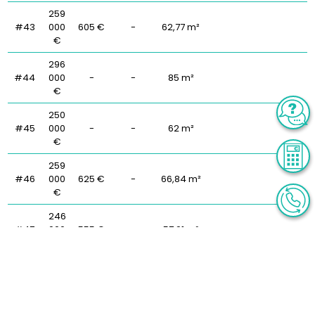
259
#43
000
605 €
-
62,77 m²
€
296
#44
000
-
-
85 m²
€
250
#45
000
-
-
62 m²
€
259
#46
000
625 €
-
66,84 m²
€
246
#47
000
555 €
-
57,91 m²
€
241
#48
000
580 €
-
57,91 m²
€