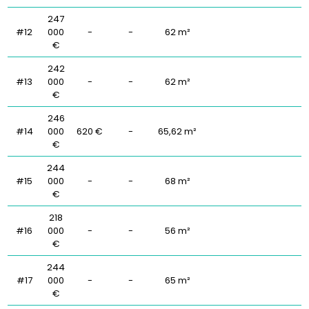
247
#12
000
-
-
62 m²
€
242
#13
000
-
-
62 m²
€
246
#14
000
620 €
-
65,62 m²
€
244
#15
000
-
-
68 m²
€
218
#16
000
-
-
56 m²
€
244
#17
000
-
-
65 m²
€