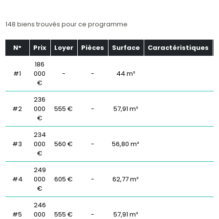
148 biens trouvés pour ce programme
N°
Prix
Loyer
Pièces
Surface
Caractéristiques
186
#1
000
-
-
44 m²
€
236
#2
000
555 €
-
57,91 m²
€
234
#3
000
560 €
-
56,80 m²
€
249
#4
000
605 €
-
62,77 m²
€
246
#5
000
555 €
-
57,91 m²