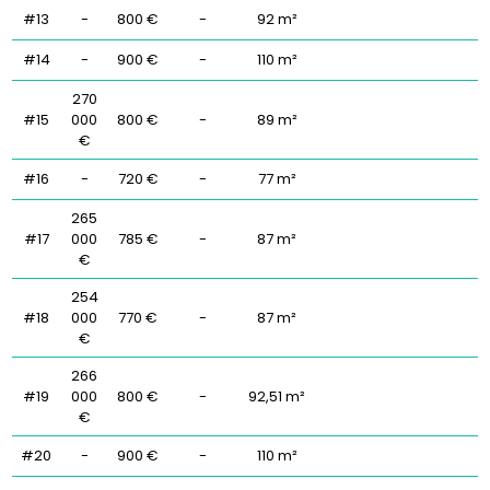
#13
-
800 €
-
92 m²
#14
-
900 €
-
110 m²
270
#15
000
800 €
-
89 m²
€
#16
-
720 €
-
77 m²
265
#17
000
785 €
-
87 m²
€
254
#18
000
770 €
-
87 m²
€
266
#19
000
800 €
-
92,51 m²
€
#20
-
900 €
-
110 m²