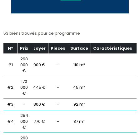
53 biens trouvés pour ce programme
N°
Prix
Loyer
Pièces
Surface
Caractéristiques
É
298
#1
000
900 €
-
110 m²
€
170
#2
000
445 €
-
45 m²
€
#3
-
800 €
-
92 m²
254
#4
000
770 €
-
87 m²
€
298