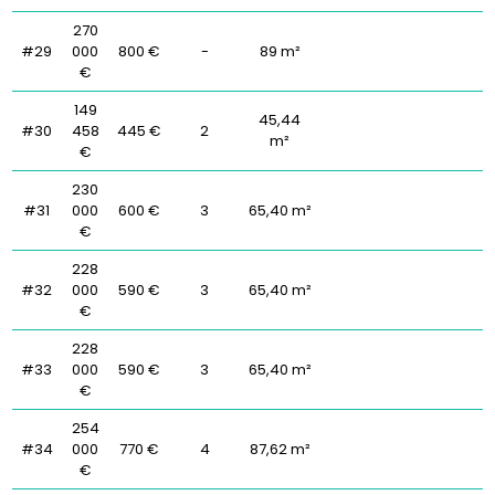
270
#29
000
800 €
-
89 m²
€
149
45,44
#30
458
445 €
2
m²
€
230
#31
000
600 €
3
65,40 m²
€
228
#32
000
590 €
3
65,40 m²
€
228
#33
000
590 €
3
65,40 m²
€
254
#34
000
770 €
4
87,62 m²
€