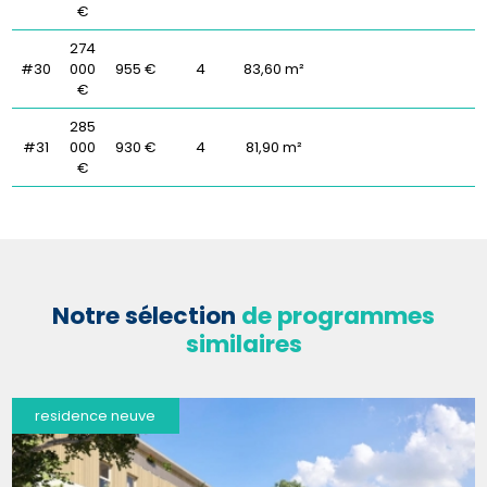
€
274
#30
000
955 €
4
83,60 m²
€
285
#31
000
930 €
4
81,90 m²
€
Notre sélection
de programmes
similaires
residence neuve