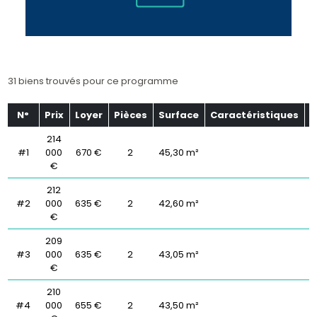
31 biens trouvés pour ce programme
N°
Prix
Loyer
Pièces
Surface
Caractéristiques
É
214
#1
000
670 €
2
45,30 m²
€
212
#2
000
635 €
2
42,60 m²
€
209
#3
000
635 €
2
43,05 m²
€
210
#4
000
655 €
2
43,50 m²