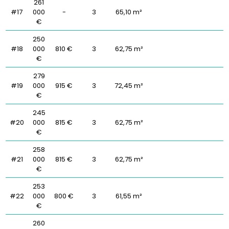
261
#17
000
-
3
65,10 m²
€
250
#18
000
810 €
3
62,75 m²
€
279
#19
000
915 €
3
72,45 m²
€
245
#20
000
815 €
3
62,75 m²
€
258
#21
000
815 €
3
62,75 m²
€
253
#22
000
800 €
3
61,55 m²
€
260