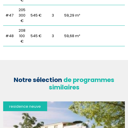
€
205
#47
300
545 €
3
59,29 m²
€
208
#48
100
545 €
3
59,68 m²
€
Notre sélection
de programmes
similaires
residence neuve