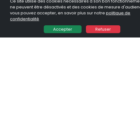
Ce site utilise des cookies nécessaires à son bon fonctionneme
ne peuvent être désactivés et des cookies de mesure d'audie
vous pouvez accepter, en savoir plus sur notre
politique de
confidentialité
Accepter
Refuser
O'CAP
ANTIBES (06160)
Ville de tous les instants, Antibes/Juan-les-Pins, 2ème ville
de la Côte d'Azur, saura vous offrir tous ses atouts : la [...]
DU 2 AU 4 PIÈCES
à partir de
25 000 €
Disponibilité : juin 2023