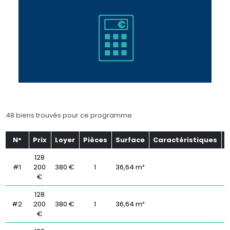
48 biens trouvés pour ce programme
N°
Prix
Loyer
Pièces
Surface
Caractéristiques
É
128
#1
200
380 €
1
36,64 m²
€
128
#2
200
380 €
1
36,64 m²
€