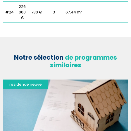
226
#24
000
730 €
3
67,44 m²
€
Notre sélection
de programmes
similaires
residence neuve