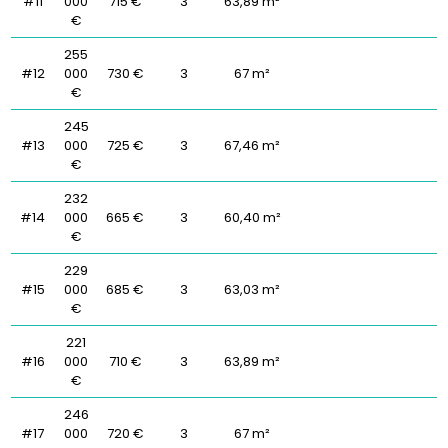
#11
000
715 €
3
63,89 m²
€
255
#12
000
730 €
3
67 m²
€
245
#13
000
725 €
3
67,46 m²
€
232
#14
000
665 €
3
60,40 m²
€
229
#15
000
685 €
3
63,03 m²
€
221
#16
000
710 €
3
63,89 m²
€
246
#17
000
720 €
3
67 m²