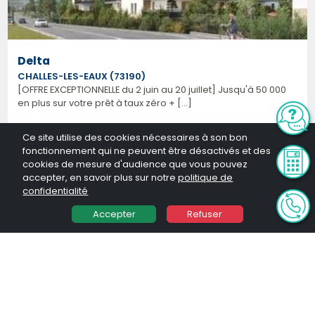
Delta
CHALLES-LES-EAUX (73190)
[OFFRE EXCEPTIONNELLE du 2 juin au 20 juillet] Jusqu'à 50 000
en plus sur votre prêt à taux zéro + [...]
3 PIÈCES
à partir de
5 000 €
Ce site utilise des cookies nécessaires à son bon
Disponibilité : octobre 2026
fonctionnement qui ne peuvent être désactivés et des
cookies de mesure d'audience que vous pouvez
accepter, en savoir plus sur notre
politique de
confidentialité
Accepter
Refuser