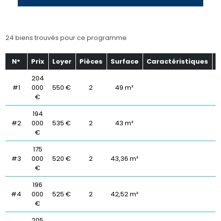
24 biens trouvés pour ce programme
N°
Prix
Loyer
Pièces
Surface
Caractéristiques
É
204
#1
000
550 €
2
49 m²
€
194
#2
000
535 €
2
43 m²
€
175
#3
000
520 €
2
43,36 m²
€
196
#4
000
525 €
2
42,52 m²
€
205