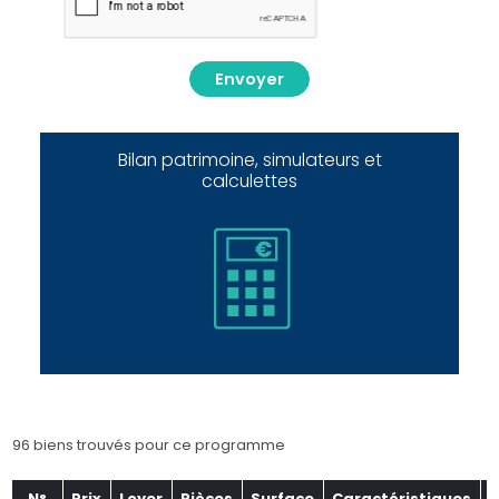
Envoyer
Bilan patrimoine, simulateurs et
calculettes
96 biens trouvés pour ce programme
N°
Prix
Loyer
Pièces
Surface
Caractéristiques
É