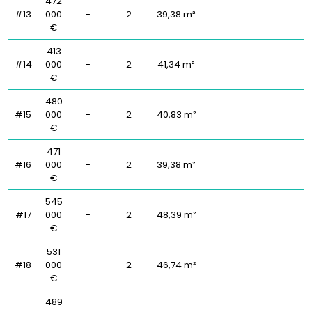
472
#13
000
-
2
39,38 m²
€
413
#14
000
-
2
41,34 m²
€
480
#15
000
-
2
40,83 m²
€
471
#16
000
-
2
39,38 m²
€
545
#17
000
-
2
48,39 m²
€
531
#18
000
-
2
46,74 m²
€
489