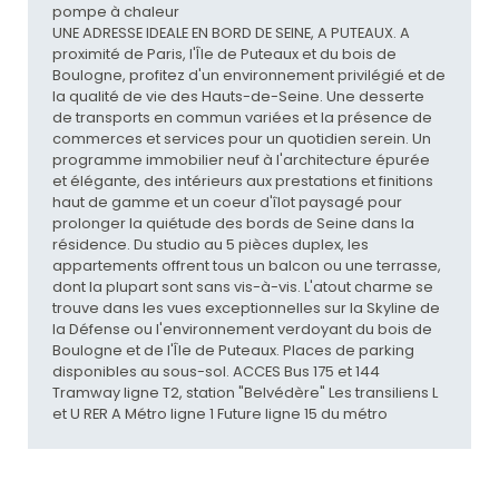
pompe à chaleur
UNE ADRESSE IDEALE EN BORD DE SEINE, A PUTEAUX. A
proximité de Paris, l'Île de Puteaux et du bois de
Boulogne, profitez d'un environnement privilégié et de
la qualité de vie des Hauts-de-Seine. Une desserte
de transports en commun variées et la présence de
commerces et services pour un quotidien serein. Un
programme immobilier neuf à l'architecture épurée
et élégante, des intérieurs aux prestations et finitions
haut de gamme et un coeur d'îlot paysagé pour
prolonger la quiétude des bords de Seine dans la
résidence. Du studio au 5 pièces duplex, les
appartements offrent tous un balcon ou une terrasse,
dont la plupart sont sans vis-à-vis. L'atout charme se
trouve dans les vues exceptionnelles sur la Skyline de
la Défense ou l'environnement verdoyant du bois de
Boulogne et de l'Île de Puteaux. Places de parking
disponibles au sous-sol. ACCES Bus 175 et 144
Tramway ligne T2, station "Belvédère" Les transiliens L
et U RER A Métro ligne 1 Future ligne 15 du métro