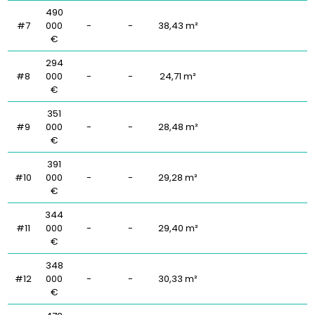
490
#7
000
-
-
38,43 m²
€
294
#8
000
-
-
24,71 m²
€
351
#9
000
-
-
28,48 m²
€
391
#10
000
-
-
29,28 m²
€
344
#11
000
-
-
29,40 m²
€
348
#12
000
-
-
30,33 m²
€