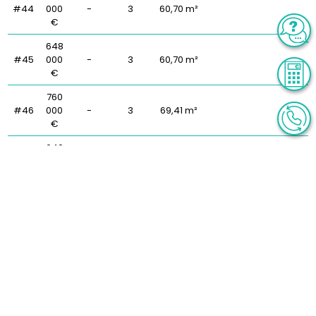
#44
000
-
3
60,70 m²
€
648
#45
000
-
3
60,70 m²
€
760
#46
000
-
3
69,41 m²
€
640
#47
000
-
3
56,84 m²
€
605
#48
000
-
3
56,85 m²
€
1
084
#49
-
4
99,99 m²
000
€
824