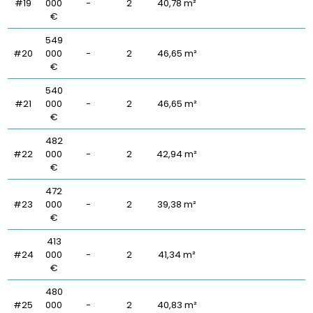
#19
000
-
2
40,78 m²
€
549
#20
000
-
2
46,65 m²
€
540
#21
000
-
2
46,65 m²
€
482
#22
000
-
2
42,94 m²
€
472
#23
000
-
2
39,38 m²
€
413
#24
000
-
2
41,34 m²
€
480
#25
000
-
2
40,83 m²