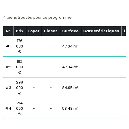
4 biens trouvés pour ce programme
N°
Prix
Loyer
Pièces
Surface
Caractéristiques
Ét
176
#1
000
-
-
47,04 m²
€
182
#2
000
-
-
47,04 m²
€
298
#3
000
-
-
84,95 m²
€
214
#4
000
-
-
53,48 m²
€