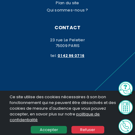
Plan du site
Qui sommes-nous ?
CONTACT
23 rue Le Peletier
75009 PARIS
tel:
01 42 96 07 16
© K2 Patrimoine 2026. Tous droits réservés. Toute reproduction même
Ce site utilise des cookies nécessaires à son bon
partielle sans notre autorisation est interdite
fonctionnement qui ne peuvent être désactivés et des
Réalisation General Web
cookies de mesure d'audience que vous pouvez
accepter, en savoir plus sur notre
politique de
confidentialité
Accepter
Refuser