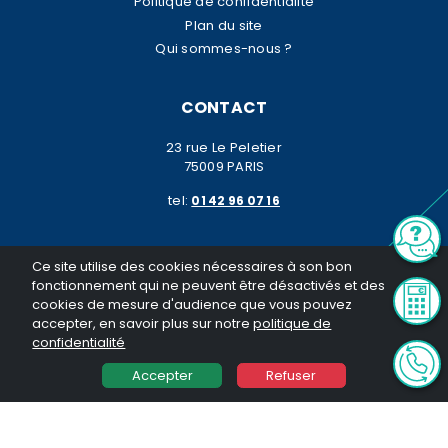
Politique de confidentialité
Plan du site
Qui sommes-nous ?
CONTACT
23 rue Le Peletier
75009 PARIS
tel:
01 42 96 07 16
Ce site utilise des cookies nécessaires à son bon
fonctionnement qui ne peuvent être désactivés et des
cookies de mesure d'audience que vous pouvez
accepter, en savoir plus sur notre
politique de
© K2 Patrimoine 2026. Tous droits réservés. Toute reproduction même
confidentialité
partielle sans notre autorisation est interdite
Réalisation General Web
Accepter
Refuser