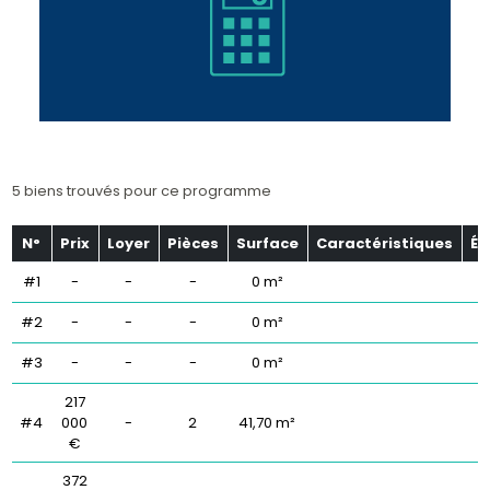
5 biens trouvés pour ce programme
N°
Prix
Loyer
Pièces
Surface
Caractéristiques
Ét
#1
-
-
-
0 m²
#2
-
-
-
0 m²
#3
-
-
-
0 m²
217
#4
000
-
2
41,70 m²
€
372