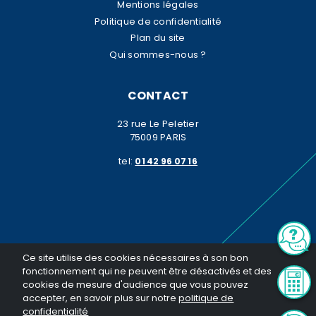
Mentions légales
Politique de confidentialité
Plan du site
Qui sommes-nous ?
CONTACT
23 rue Le Peletier
75009 PARIS
tel:
01 42 96 07 16
© K2 Patrimoine 2026. Tous droits réservés. Toute reproduction même
Ce site utilise des cookies nécessaires à son bon
partielle sans notre autorisation est interdite
fonctionnement qui ne peuvent être désactivés et des
Réalisation General Web
cookies de mesure d'audience que vous pouvez
accepter, en savoir plus sur notre
politique de
confidentialité