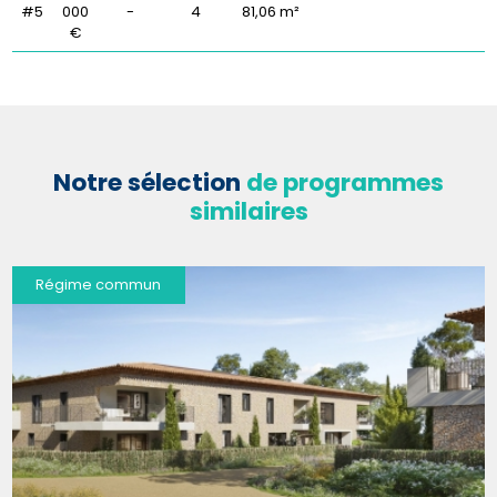
#5
000
-
4
81,06 m²
€
Notre sélection
de programmes
similaires
Régime commun