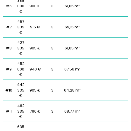
388
#6
000
900 €
3
61,05 m²
€
457
#7
335
915 €
3
69,15 m²
€
427
#8
335
905 €
3
61,05 m²
€
452
#9
000
940 €
3
67,56 m²
€
442
#10
335
905 €
3
64,28 m²
€
462
#11
335
790 €
3
68,77 m²
€
635