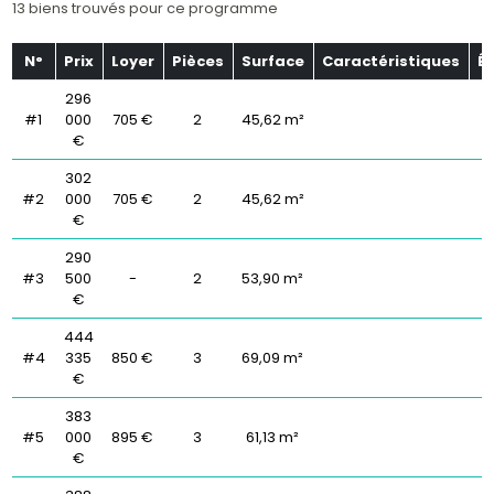
13 biens trouvés pour ce programme
N°
Prix
Loyer
Pièces
Surface
Caractéristiques
É
296
#1
000
705 €
2
45,62 m²
€
302
#2
000
705 €
2
45,62 m²
€
290
#3
500
-
2
53,90 m²
€
444
#4
335
850 €
3
69,09 m²
€
383
#5
000
895 €
3
61,13 m²
€