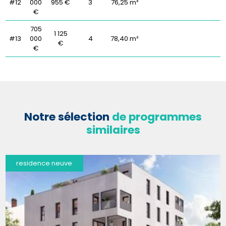
#12
000
955 €
3
76,25 m²
€
705
1 125
#13
000
4
78,40 m²
€
€
Notre sélection
de programmes
similaires
residence neuve