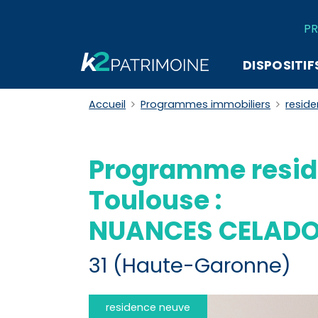
PR
DISPOSITIF
Accueil
Programmes immobiliers
resid
Programme resid
Toulouse :
NUANCES CELAD
31 (Haute-Garonne)
residence neuve