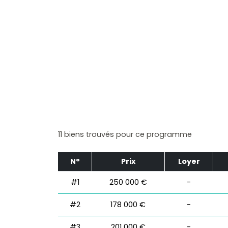
11 biens trouvés pour ce programme
N°
Prix
Loyer
#1
250 000 €
-
#2
178 000 €
-
#3
201 000 €
-