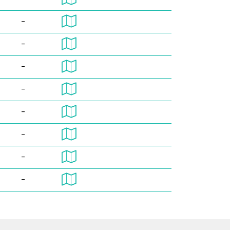
-
-
-
-
-
-
-
-