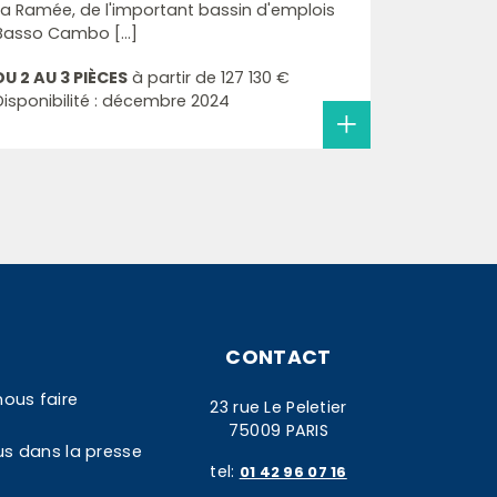
La Ramée, de l'important bassin d'emplois
Basso Cambo [...]
DU 2 AU 3 PIÈCES
à partir de
127 130 €
Disponibilité : décembre 2024
CONTACT
nous faire
23 rue Le Peletier
75009 PARIS
us dans la presse
tel:
01 42 96 07 16