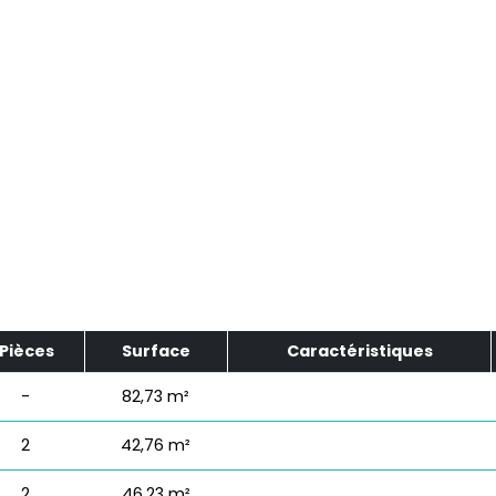
Pièces
Surface
Caractéristiques
-
82,73 m²
2
42,76 m²
2
46,23 m²