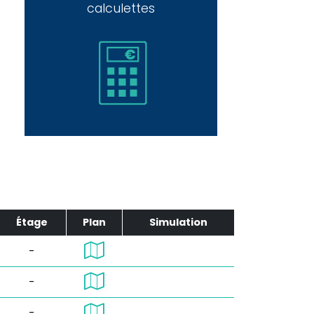
calculettes
Étage
Plan
Simulation
-
-
-