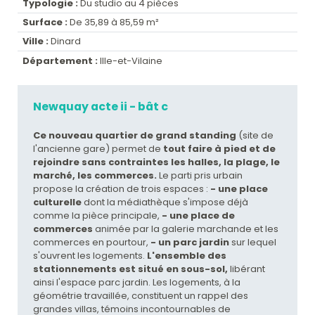
Typologie :
Du studio au 4 pièces
Surface :
De 35,89 à 85,59 m²
Ville :
Dinard
Département :
Ille-et-Vilaine
Newquay acte ii - bât c
Ce nouveau quartier de grand standing
(site de
l'ancienne gare) permet de
tout faire à pied et de
rejoindre sans contraintes les halles, la plage, le
marché, les commerces.
Le parti pris urbain
propose la création de trois espaces :
- une place
culturelle
dont la médiathèque s'impose déjà
comme la pièce principale,
- une place de
commerces
animée par la galerie marchande et les
commerces en pourtour,
- un parc jardin
sur lequel
s'ouvrent les logements.
L'ensemble des
stationnements est situé en sous-sol,
libérant
ainsi l'espace parc jardin. Les logements, à la
géométrie travaillée, constituent un rappel des
grandes villas, témoins incontournables de