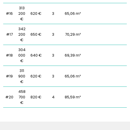
313
#16
200
620 €
3
65,06 m²
€
342
#17
200
650 €
3
70,29 m²
€
304
#18
000
640 €
3
69,39 m²
€
311
#19
900
620 €
3
65,06 m²
€
458
#20
700
820 €
4
85,59 m²
€