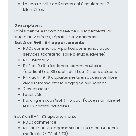
Le centre-ville de Rennes est à seulement 2
kilomètres
Description :
La résidence est composée de 126 logements, du
studio au 2 pièces, répartis sur 2 Bâtiments :
Bat A en R+9 : 94 appartements
RDC : commerce + parties communes avec
services (cafétéria, salle d'étude, laverie)
R+1 : bureaux
R+2 au R+6 : résidence communautaire
(étudiant) de 86 appts du T1 au T2 sans balcons
R+7 au R+9 : 8 appartements en accession libre
avec terrasse et vue dégagée sur Rennes
2 ascenseurs
Local vélo
Parking en sous/sol R-1,5 pour l'accession libre et
les T2 communautaires
Bat B en R+4 : 33 appartements
RDC : commerce
R+1 au R+4 : 33 logements du studio au T4 dont 7
maîtrisés (4 T2 et 3 T3)