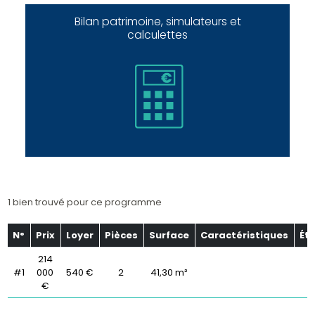
Bilan patrimoine, simulateurs et
calculettes
1 bien trouvé pour ce programme
N°
Prix
Loyer
Pièces
Surface
Caractéristiques
Ét
214
#1
000
540 €
2
41,30 m²
€