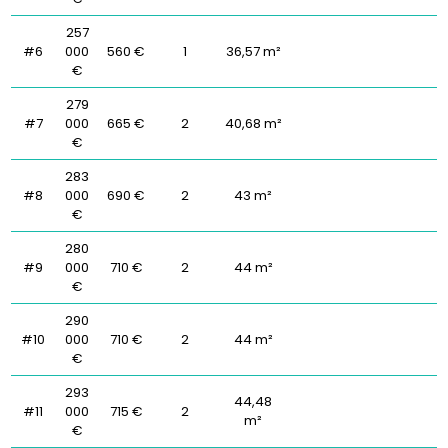
257
#6
000
560 €
1
36,57 m²
€
279
#7
000
665 €
2
40,68 m²
€
283
#8
000
690 €
2
43 m²
€
280
#9
000
710 €
2
44 m²
€
290
#10
000
710 €
2
44 m²
€
293
44,48
#11
000
715 €
2
m²
€