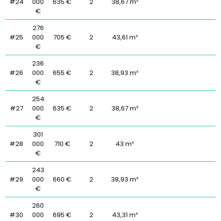
#24
000
635 €
2
38,67 m²
€
276
#25
000
705 €
2
43,61 m²
€
236
#26
000
655 €
2
38,93 m²
€
254
#27
000
635 €
2
38,67 m²
€
301
#28
000
710 €
2
43 m²
€
243
#29
000
660 €
2
38,93 m²
€
260
#30
000
695 €
2
43,31 m²