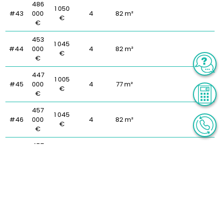
486
1 050
#43
000
4
82 m²
€
€
453
1 045
#44
000
4
82 m²
€
€
447
1 005
#45
000
4
77 m²
€
€
457
1 045
#46
000
4
82 m²
€
€
457
1 005
#47
000
4
77 m²
€
€
485
#48
500
990 €
4
77 m²
€
653