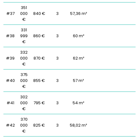
351
#37
000
840 €
3
57,36 m²
€
331
#38
999
860 €
3
60 m²
€
332
#39
000
870 €
3
62 m²
€
375
#40
000
855 €
3
57 m²
€
302
#41
000
795 €
3
54 m²
€
370
#42
000
825 €
3
58,02 m²
€