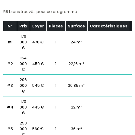
58 biens trouvés pour ce programme
N°
Prix
Loyer
Pièces
Surface
Caractéristiques
É
176
#1
000
470 €
1
24 m²
€
154
#2
000
450 €
1
22,16 m²
€
206
#3
000
545 €
1
36,85 m²
€
170
#4
000
445 €
1
22 m²
€
250
#5
000
560 €
1
36 m²
€