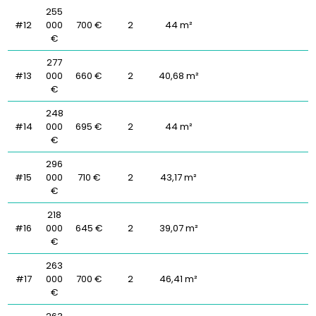
255
#12
000
700 €
2
44 m²
€
277
#13
000
660 €
2
40,68 m²
€
248
#14
000
695 €
2
44 m²
€
296
#15
000
710 €
2
43,17 m²
€
218
#16
000
645 €
2
39,07 m²
€
263
#17
000
700 €
2
46,41 m²
€