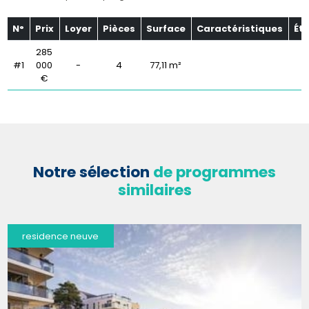
N°
Prix
Loyer
Pièces
Surface
Caractéristiques
Ét
285
#1
000
-
4
77,11 m²
€
Notre sélection
de programmes
similaires
residence neuve