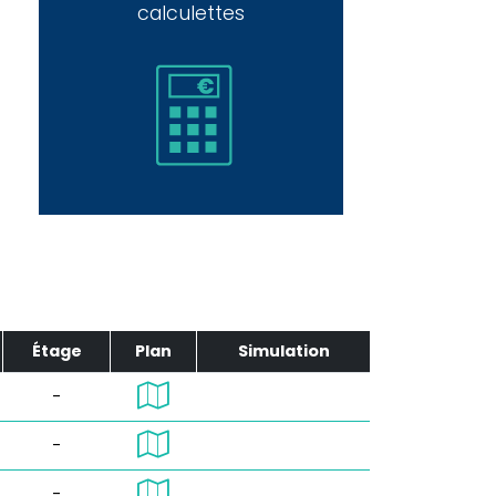
calculettes
Étage
Plan
Simulation
-
-
-