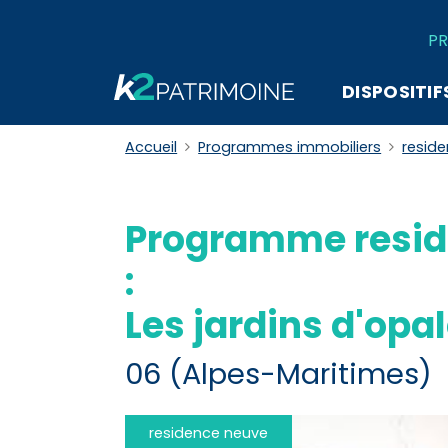
PR
DISPOSITIF
Accueil
Programmes immobiliers
resid
Programme resid
:
Les jardins d'opa
06 (Alpes-Maritimes)
residence neuve