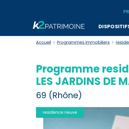
PR
DISPOSITIF
Accueil
Programmes immobiliers
resid
Programme resid
LES JARDINS DE 
69 (Rhône)
residence neuve