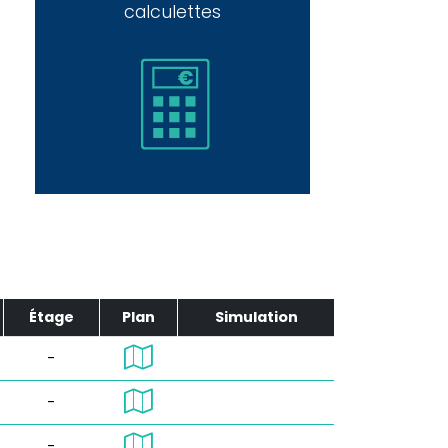
calculettes
Étage
Plan
Simulation
-
-
-