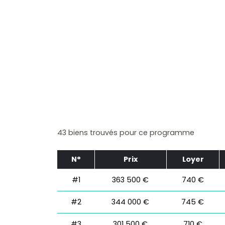
43 biens trouvés pour ce programme
N°
Prix
Loyer
#1
363 500 €
740 €
#2
344 000 €
745 €
#3
301 500 €
710 €