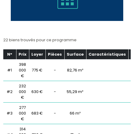
22 biens trouvés pour ce programme
N°
Prix
Loyer
Pièces
Surface
Caractéristiques
É
398
#1
000
775 €
-
82,76 m²
€
232
#2
000
630 €
-
55,29 m²
€
277
#3
000
683 €
-
66 m²
€
314