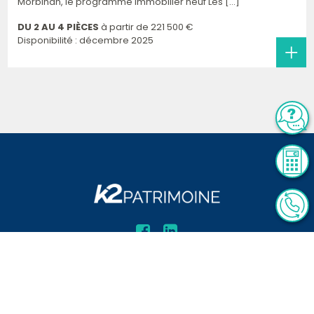
Morbihan, le programme immobilier neuf Les [...]
DU 2 AU 4 PIÈCES
à partir de
221 500 €
Disponibilité : décembre 2025
Le site de référence
en
conseil
et
gestion de
patrimoine