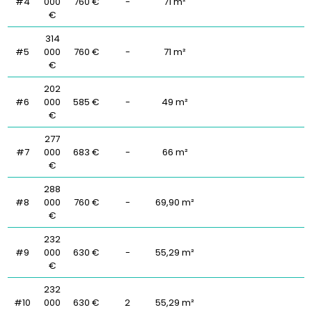
#4
000
760 €
-
71 m²
€
314
#5
000
760 €
-
71 m²
€
202
#6
000
585 €
-
49 m²
€
277
#7
000
683 €
-
66 m²
€
288
#8
000
760 €
-
69,90 m²
€
232
#9
000
630 €
-
55,29 m²
€
232
#10
000
630 €
2
55,29 m²