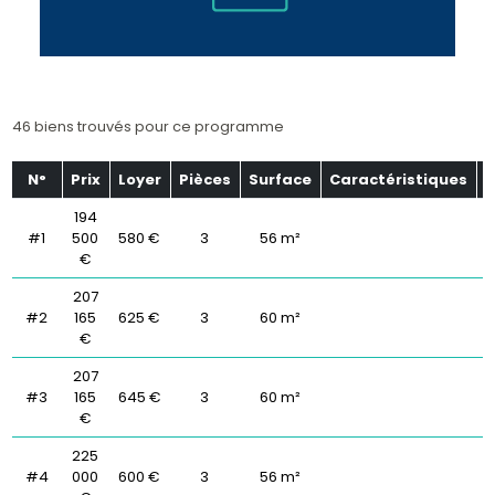
46 biens trouvés pour ce programme
N°
Prix
Loyer
Pièces
Surface
Caractéristiques
É
194
#1
500
580 €
3
56 m²
€
207
#2
165
625 €
3
60 m²
€
207
#3
165
645 €
3
60 m²
€
225
#4
000
600 €
3
56 m²