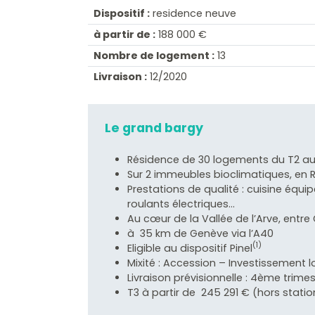
Dispositif :
residence neuve
à partir de :
188 000 €
Nombre de logement :
13
Livraison :
12/2020
Le grand bargy
Résidence de 30 logements du T2 a
Sur 2 immeubles bioclimatiques, en
Prestations de qualité : cuisine équi
roulants électriques…
Au cœur de la Vallée de l’Arve, ent
à 35 km de Genève via l’A40
(1)
Eligible au dispositif Pinel
Mixité : Accession – Investissement l
Livraison prévisionnelle : 4ème trime
T3 à partir de 245 291 € (hors stat