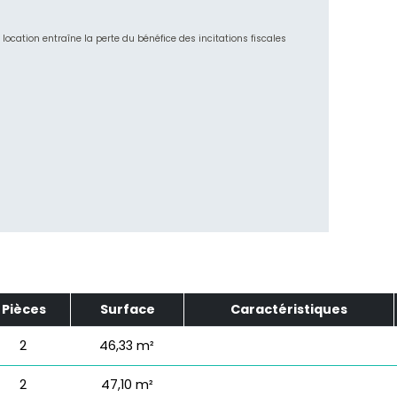
ocation entraîne la perte du bénéfice des incitations fiscales
Pièces
Surface
Caractéristiques
2
46,33 m²
2
47,10 m²