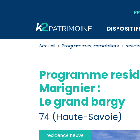
PR
DISPOSITIF
Accueil
Programmes immobiliers
resid
Programme resid
Marignier :
Le grand bargy
74 (Haute-Savoie)
residence neuve