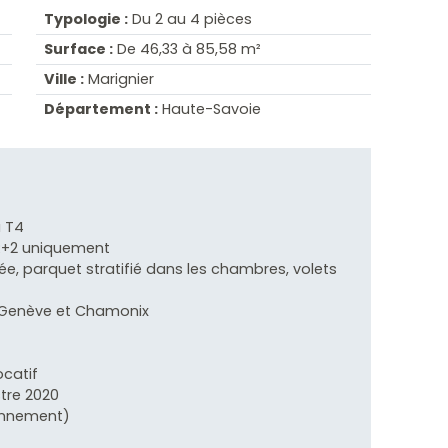
Typologie :
Du 2 au 4 pièces
Surface :
De 46,33 à 85,58 m²
Ville :
Marignier
Département :
Haute-Savoie
u T4
 R+2 uniquement
pée, parquet stratifié dans les chambres, volets
re Genève et Chamonix
ocatif
stre 2020
ionnement)