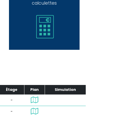
calculettes
Étage
Plan
Simulation
-
-