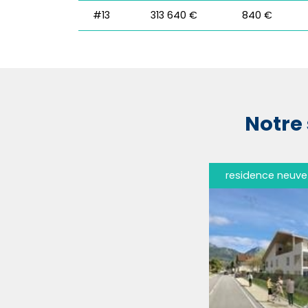
#13
313 640 €
840 €
Notre 
residence neuve