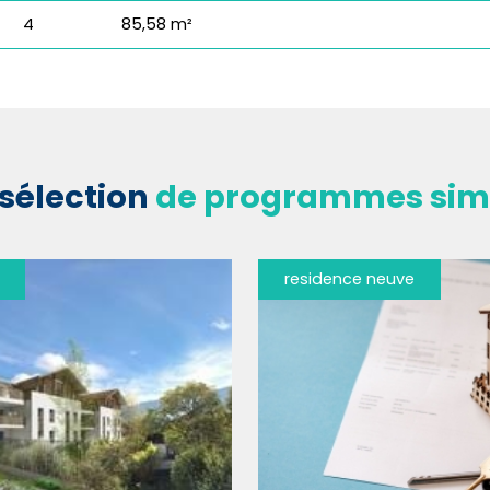
4
85,58 m²
sélection
de programmes simi
residence neuve