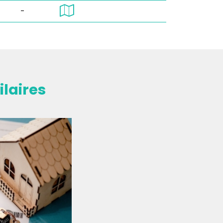
-
laires