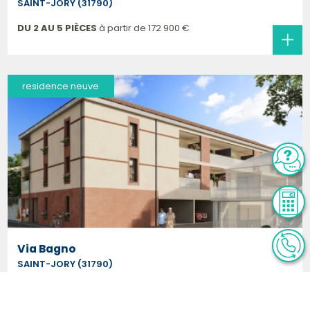
SAINT-JORY (31790)
DU 2 AU 5 PIÈCES
à partir de
172 900 €
residence neuve
Via Bagno
SAINT-JORY (31790)
Considérée comme l'une des villes les plus attractives de
France, Toulouse projette son rayonnement dans toute la
métropole. À proximité [...]