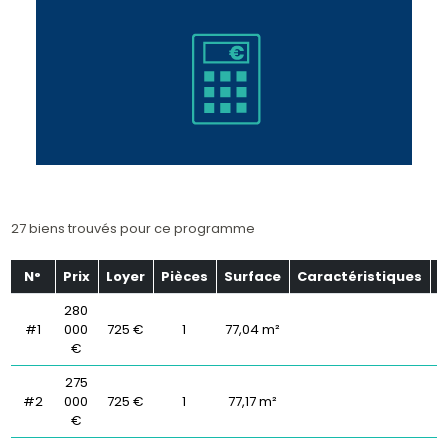
27 biens trouvés pour ce programme
N°
Prix
Loyer
Pièces
Surface
Caractéristiques
É
280
#1
000
725 €
1
77,04 m²
€
275
#2
000
725 €
1
77,17 m²
€