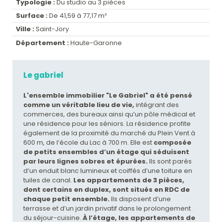
Typologie :
Du studio au 3 pièces
Surface :
De 41,59 à 77,17 m²
Ville :
Saint-Jory
Département :
Haute-Garonne
Le gabriel
L'ensemble immobilier "Le Gabriel" a été pensé
comme un véritable lieu de vie,
intégrant des
commerces, des bureaux ainsi qu’un pôle médical et
une résidence pour les séniors. La résidence profite
également de la proximité du marché du Plein Vent à
600 m, de l’école du Lac à 700 m. Elle est
composée
de petits ensembles d’un étage qui séduisent
par leurs lignes sobres et épurées.
Ils sont parés
d’un enduit blanc lumineux et coiffés d’une toiture en
tuiles de canal.
Les appartements de 3 pièces,
dont certains en duplex, sont situés en RDC de
chaque petit ensemble.
Ils disposent d’une
terrasse et d’un jardin privatif dans le prolongement
du séjour-cuisine.
À l’étage, les appartements de