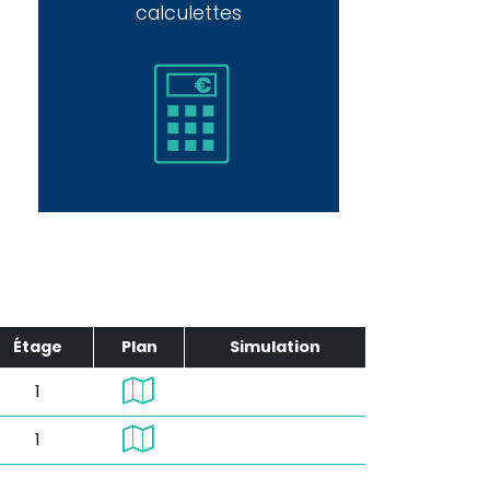
calculettes
Étage
Plan
Simulation
1
1