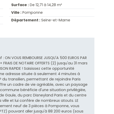
Surface :
De 12,71 à 14,28 m²
Ville :
Pomponne
Département :
Seine-et-Marne
euf : ON VOUS REMBOURSE JUSQU'A 500 EUROS PAR
+ FRAIS DE NOTAIRE OFFERTS (2) jusqu'au 31 mars
AISON RAPIDE ! Saisissez cette opportunité
! Une adresse située à seulement 4 minutes à
 du transilien, permettant de rejoindre Paris
ffre un cadre de vie agréable, avec un paysage
commune bénéficie d'une situation privilégiée,
de Gaule, du parc Disneyland Paris et du centre
ville et lui confère de nombreux atouts. LE
tement neuf de 3 pièces à Pomponne, vous
(PTZ) pouvant aller jusqu'à 88 200 euros (sous