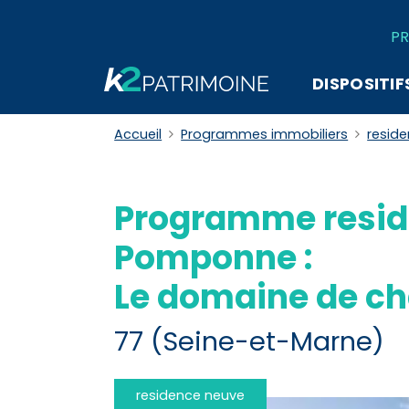
PR
DISPOSITIF
Accueil
Programmes immobiliers
resid
Programme resid
Pomponne :
Le domaine de c
77 (Seine-et-Marne)
residence neuve