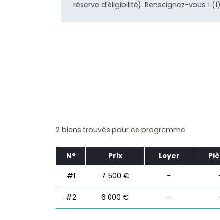
réserve d'éligibilité). Renseignez-vous ! (1
2 biens trouvés pour ce programme
N°
Prix
Loyer
Pi
#1
7 500 €
-
#2
6 000 €
-