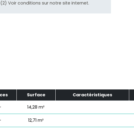
)(2) Voir conditions sur notre site internet.
èces
Surface
Caractéristiques
-
14,28 m²
-
12,71 m²