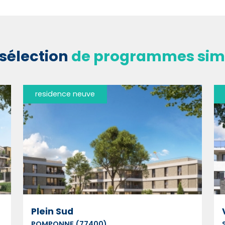
sélection
de programmes simi
residence neuve
Plein Sud
POMPONNE (77400)