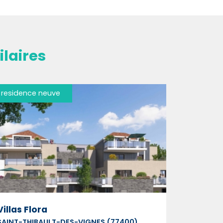
laires
residence neuve
Villas Flora
SAINT-THIBAULT-DES-VIGNES (77400)