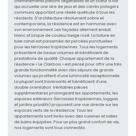
cheminements piétons végétalisés et un coeur d'îlot
qui accueille une aire de jeux et des carrés potagers
communs apportant une réelle quiétude à tous les
résidents. D'architecture résolument sobre et
contemporaine, la résidence est en harmonie avec
son environnement. Les façades alternent enduit
blanc et brique de couleur beige rosé. La toiture en
tuile canal est parsemée de percées ponctuelles
pour les terrasses tropéziennes. Tous les logements
présentent de beaux volumes et bénéficient de
prestations de qualité. Chaque appartement de la
résidence « Le Clairbois » est pensé pour offrir une très
grande fonctionnalité avec des séjours de grands
volumes qui profitent d'une luminosité exceptionnelle.
La plupart sont traversants et bénéficient d'une
double orientation. Véritables pièces
supplémentaires prolongeant les appartements, les
espaces extérieurs (terrasses tropéziennes, loggias
et jardins privatifs) proposent une vue directe sur les
espaces verts de la résidence. Tous les
appartements sont livrés avec des cuisines et salles
de bains équipées. Pour un plus grand confort de vie,
nos logements sont tous connectés.