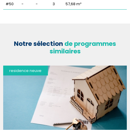
#50
-
-
3
57,68 m²
Notre sélection
de programmes
similaires
residence neuve