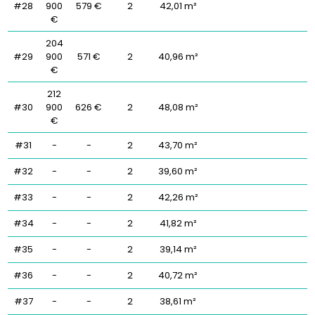
#28
900
579 €
2
42,01 m²
€
204
#29
900
571 €
2
40,96 m²
€
212
#30
900
626 €
2
48,08 m²
€
#31
-
-
2
43,70 m²
#32
-
-
2
39,60 m²
#33
-
-
2
42,26 m²
#34
-
-
2
41,82 m²
#35
-
-
2
39,14 m²
#36
-
-
2
40,72 m²
#37
-
-
2
38,61 m²