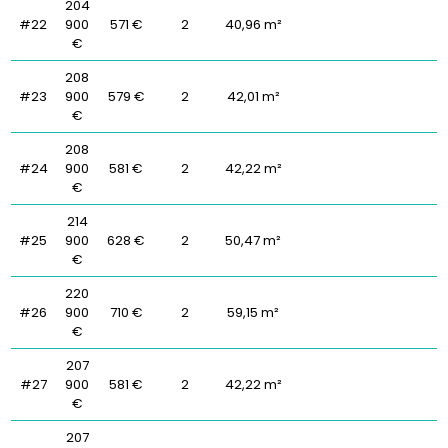
204
#22
900
571 €
2
40,96 m²
€
208
#23
900
579 €
2
42,01 m²
€
208
#24
900
581 €
2
42,22 m²
€
214
#25
900
628 €
2
50,47 m²
€
220
#26
900
710 €
2
59,15 m²
€
207
#27
900
581 €
2
42,22 m²
€
207