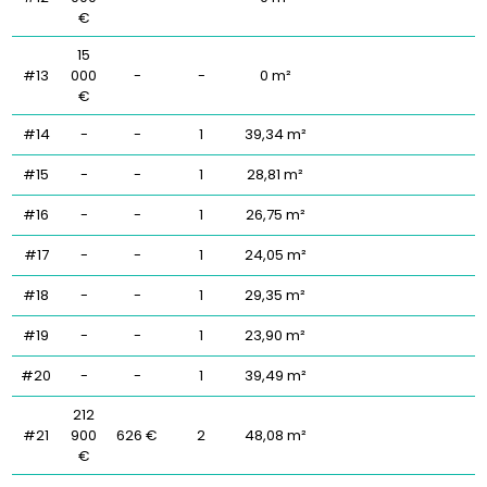
€
15
#13
000
-
-
0 m²
€
#14
-
-
1
39,34 m²
#15
-
-
1
28,81 m²
#16
-
-
1
26,75 m²
#17
-
-
1
24,05 m²
#18
-
-
1
29,35 m²
#19
-
-
1
23,90 m²
#20
-
-
1
39,49 m²
212
#21
900
626 €
2
48,08 m²
€