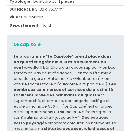
Typologie :
Du studio au 4 pièces
Surface :
De 31,30 à 75,77 m²
Ville :
Haubourdin
Département :
Nord
Le capitole
Le programme "Le Capitole" prend place dans
un quartier agréable à 10 min seulement du
centre-ville
. Il bénéficie d'un accès rapide : - en bus
(arrêts en bas de la résidence) - en train (à 2 min à
pied de la gare d'Hallennes-lez-Haubourdin) - en
voiture (accès facile à l'autoroute A25 par la N41).
Les
nombreux commerces et services de proximité
facilitent la vie des habitants du quartier
:
supermarché, pharmacie, boulangerie, collège et
école à moins de 500 m... "Le Capitole" est un projet
de 58 appartements du studio au 4 pièces répartis
sur 3 bâtiments allant jusqu'au R+4.
Des espaces
verts paysagés
viendront entourer les bâtiments. La
résidence sera
clôturée avec contrôle d'accès et