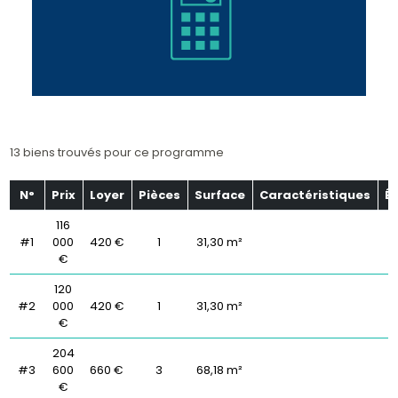
13 biens trouvés pour ce programme
N°
Prix
Loyer
Pièces
Surface
Caractéristiques
É
116
#1
000
420 €
1
31,30 m²
€
120
#2
000
420 €
1
31,30 m²
€
204
#3
600
660 €
3
68,18 m²
€