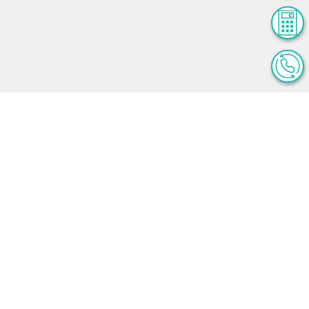
Régime commun
BORDEAUX (33800)
QUAI NEUF se situe à Bordeaux, au sud de la Gare Saint-
Jean dans un quartier en plein développement. A
proximité [...]