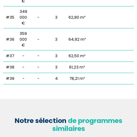
€
349
#35
000
-
3
62,80 m²
€
359
#36
000
-
3
64,92 m²
€
#37
-
-
3
62,50 m²
#38
-
-
3
61,23 m²
#39
-
-
4
78,21 m²
Notre sélection
de programmes
similaires