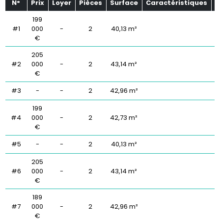
N°
Prix
Loyer
Pièces
Surface
Caractéristiques
É
199
#1
000
-
2
40,13 m²
€
205
#2
000
-
2
43,14 m²
€
#3
-
-
2
42,96 m²
199
#4
000
-
2
42,73 m²
€
#5
-
-
2
40,13 m²
205
#6
000
-
2
43,14 m²
€
189
#7
000
-
2
42,96 m²
€