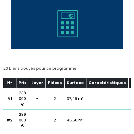
20 biens trouvés pour ce programme
N°
Prix
Loyer
Pièces
Surface
Caractéristiques
É
238
#1
000
-
2
37,45 m²
€
289
#2
000
-
2
45,50 m²
€