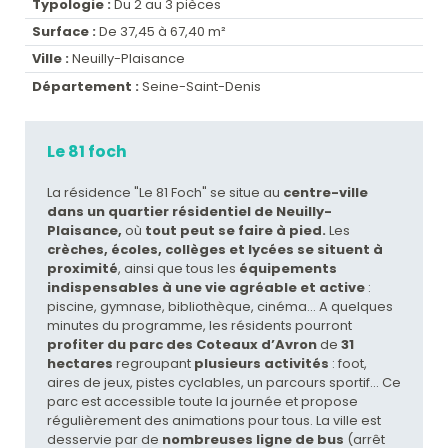
Typologie :
Du 2 au 3 pièces
Surface :
De 37,45 à 67,40 m²
Ville :
Neuilly-Plaisance
Département :
Seine-Saint-Denis
Le 81 foch
La résidence "Le 81 Foch" se situe au
centre-ville
dans un quartier résidentiel de Neuilly-
Plaisance,
où
tout peut se faire à pied.
Les
crèches, écoles, collèges et lycées se situent à
proximité
, ainsi que tous les
équipements
indispensables à une vie agréable et active
:
piscine, gymnase, bibliothèque, cinéma… A quelques
minutes du programme, les résidents pourront
profiter du parc des Coteaux d’Avron
de
31
hectares
regroupant
plusieurs activités
: foot,
aires de jeux, pistes cyclables, un parcours sportif… Ce
parc est accessible toute la journée et propose
régulièrement des animations pour tous. La ville est
desservie par de
nombreuses ligne de bus
(arrêt