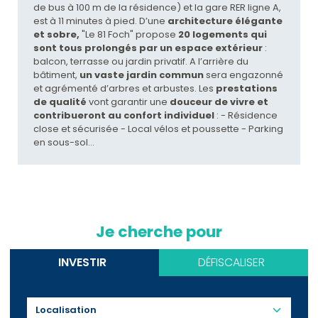
de bus à 100 m de la résidence) et la gare RER ligne A,
est à 11 minutes à pied. D’une
architecture élégante
et sobre,
"Le 81 Foch" propose
20 logements qui
sont tous prolongés par un espace extérieur
:
balcon, terrasse ou jardin privatif. A l’arrière du
bâtiment,
un vaste jardin commun
sera engazonné
et agrémenté d’arbres et arbustes. Les
prestations
de qualité
vont garantir une
douceur de vivre et
contribueront au confort individuel
: - Résidence
close et sécurisée - Local vélos et poussette - Parking
en sous-sol…
Je cherche pour
INVESTIR
DÉFISCALISER