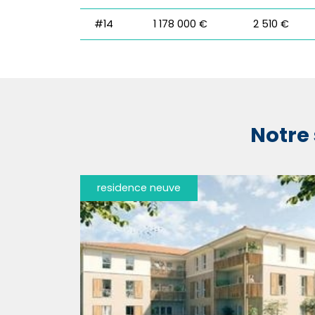
#14
1 178 000 €
2 510 €
Notre 
residence neuve