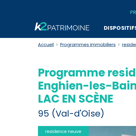
PR
DISPOSITIF
Accueil
Programmes immobiliers
resid
Programme resid
Enghien-les-Bain
LAC EN SCÈNE
95 (Val-d'Oise)
residence neuve