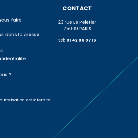
CONTACT
nous faire
23 rue Le Peletier
75009 PARIS
us dans la presse
tel:
01 42 96 07 16
es
fidentialité
ous ?
utorisation est interdite