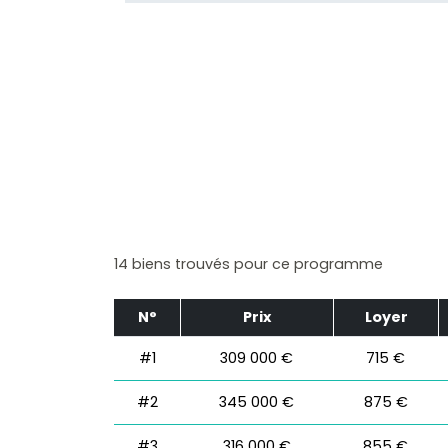
14 biens trouvés pour ce programme
N°
Prix
Loyer
#1
309 000 €
715 €
#2
345 000 €
875 €
#3
316 000 €
855 €