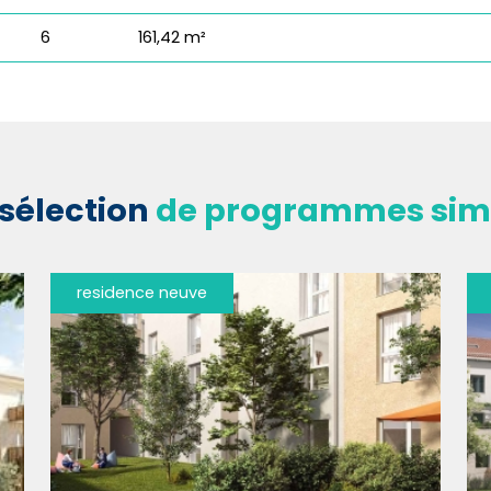
6
161,42 m²
sélection
de programmes simi
residence neuve