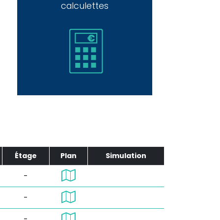
calculettes
Étage
Plan
Simulation
-
-
-