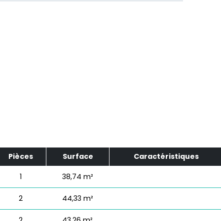
Pièces
Surface
Caractéristiques
1
38,74 m²
2
44,33 m²
2
43,26 m²