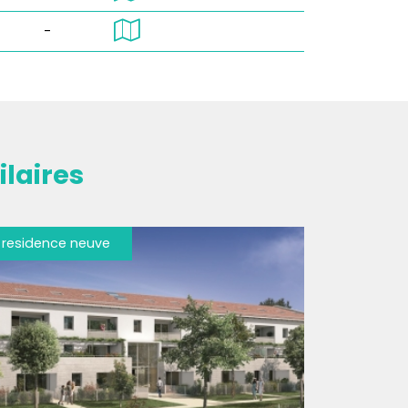
-
laires
residence neuve