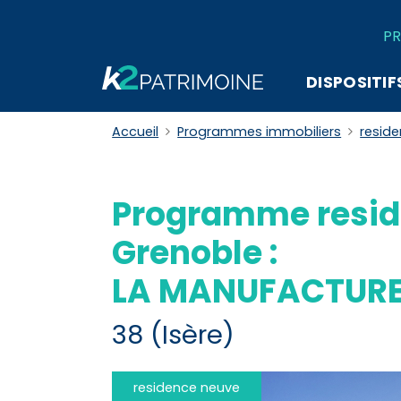
PR
DISPOSITIF
Accueil
Programmes immobiliers
resid
Programme resid
Grenoble :
LA MANUFACTUR
38 (Isère)
residence neuve