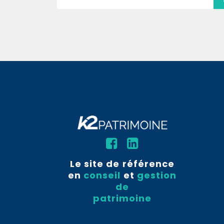
Le site de référence
en
conseil
et
gestion
de
patrimoine