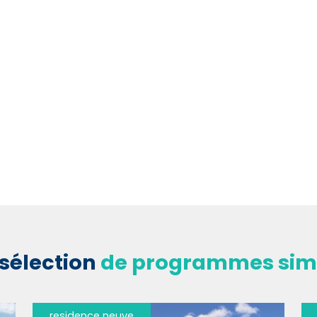
sélection
de programmes simi
residence neuve