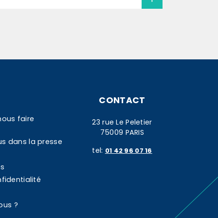
CONTACT
nous faire
23 rue Le Peletier
75009 PARIS
us dans la presse
tel:
01 42 96 07 16
es
fidentialité
ous ?