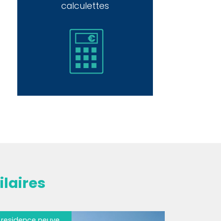
calculettes
laires
residence neuve