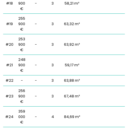
#18
900
-
3
58,21 m²
€
255
#19
900
-
3
63,32 m²
€
253
#20
900
-
3
63,92 m²
€
248
#21
900
-
3
59,17 m²
€
#22
-
-
3
63,88 m²
256
#23
900
-
3
67,48 m²
€
359
#24
000
-
4
84,69 m²
€