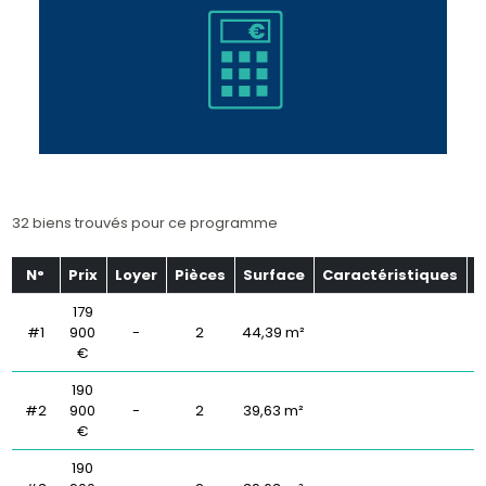
32 biens trouvés pour ce programme
N°
Prix
Loyer
Pièces
Surface
Caractéristiques
É
179
#1
900
-
2
44,39 m²
€
190
#2
900
-
2
39,63 m²
€
190