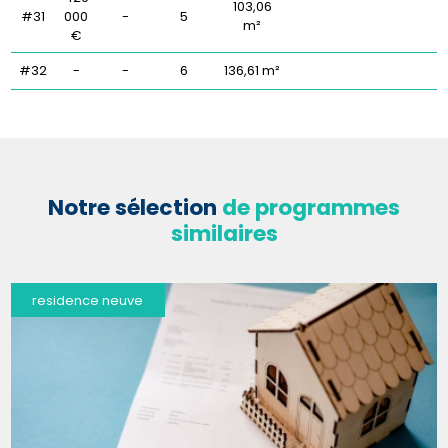
103,06
#31
000
-
5
m²
€
#32
-
-
6
136,61 m²
Notre sélection
de programmes
similaires
residence neuve