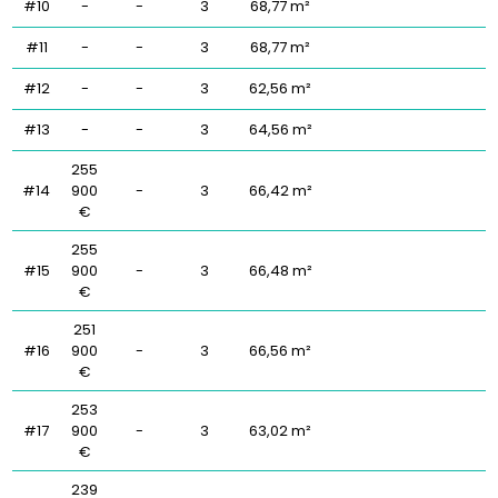
#10
-
-
3
68,77 m²
#11
-
-
3
68,77 m²
#12
-
-
3
62,56 m²
#13
-
-
3
64,56 m²
255
#14
900
-
3
66,42 m²
€
255
#15
900
-
3
66,48 m²
€
251
#16
900
-
3
66,56 m²
€
253
#17
900
-
3
63,02 m²
€
239