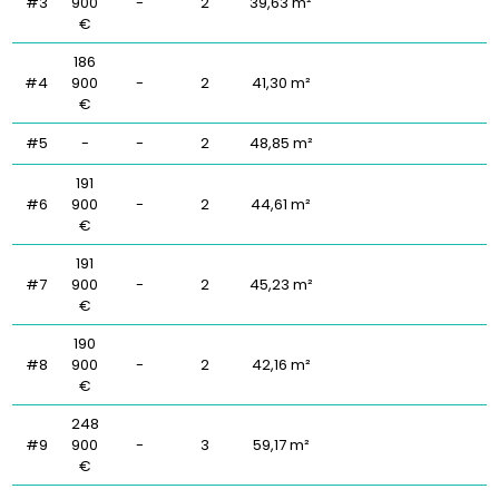
#3
900
-
2
39,63 m²
€
186
#4
900
-
2
41,30 m²
€
#5
-
-
2
48,85 m²
191
#6
900
-
2
44,61 m²
€
191
#7
900
-
2
45,23 m²
€
190
#8
900
-
2
42,16 m²
€
248
#9
900
-
3
59,17 m²
€