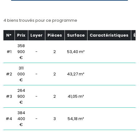
4 biens trouvés pour ce programme
N°
Prix
Loyer
Pièces
Surface
Caractéristiques
Ét
358
#1
900
-
2
53,40 m²
€
311
#2
000
-
2
43,27 m²
€
264
#3
900
-
2
41,05 m²
€
384
#4
400
-
3
54,18 m²
€