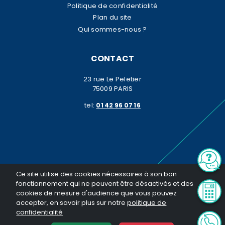
Politique de confidentialité
Plan du site
Qui sommes-nous ?
CONTACT
23 rue Le Peletier
75009 PARIS
tel:
01 42 96 07 16
© K2 Patrimoine 2026. Tous droits réservés. Toute reproduction même
Ce site utilise des cookies nécessaires à son bon
partielle sans notre autorisation est interdite
fonctionnement qui ne peuvent être désactivés et des
Réalisation General Web
cookies de mesure d'audience que vous pouvez
accepter, en savoir plus sur notre
politique de
confidentialité