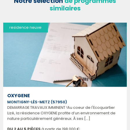
Notre sélection
de programmes
similaires
residence neuve
OXYGENE
MONTIGNY-LÈS-METZ (57950)
DEMARRAGE TRAVAUX IMMINENT !Au coeur de l'Ecoquartier
Lizé, la résidence OXYGENE profite d’un environnement de
nature particulièrement généreux. À ses [...]
DU 2 AU 5 PIÈCES
à partir de
198 000 €