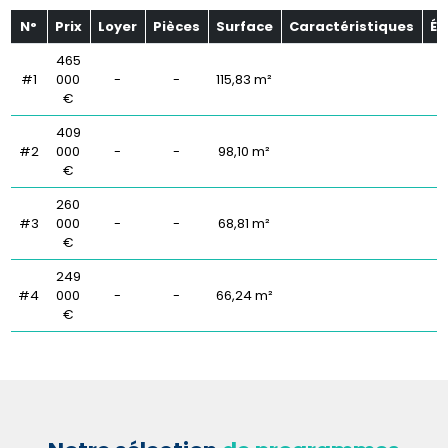
N°
Prix
Loyer
Pièces
Surface
Caractéristiques
Ét
465
#1
000
-
-
115,83 m²
€
409
#2
000
-
-
98,10 m²
€
260
#3
000
-
-
68,81 m²
€
249
#4
000
-
-
66,24 m²
€