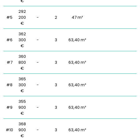
€
292
#5
200
-
2
47 m²
€
362
#6
300
-
3
63,40 m²
€
360
#7
800
-
3
63,40 m²
€
365
#8
300
-
3
63,40 m²
€
355
#9
900
-
3
63,40 m²
€
368
#10
900
-
3
63,40 m²
€