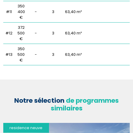
350
#11
400
-
3
63,40 m²
€
372
#12
500
-
3
63,40 m²
€
350
#13
500
-
3
63,40 m²
€
Notre sélection
de programmes
similaires
residence neuve