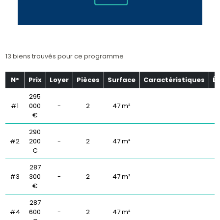
13 biens trouvés pour ce programme
N°
Prix
Loyer
Pièces
Surface
Caractéristiques
É
295
#1
000
-
2
47 m²
€
290
#2
200
-
2
47 m²
€
287
#3
300
-
2
47 m²
€
287
#4
600
-
2
47 m²