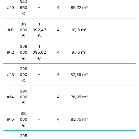
344
#10
550
-
4
85,72 m²
€
312
1
#11
000
092,47
4
81,15 m²
€
€
308
1
#12
000
095,02
4
81,15 m²
€
€
299
#13
000
-
4
82,89 m²
€
290
#14
000
-
4
76,95 m²
€
310
#15
000
-
4
82,75 m²
€
295