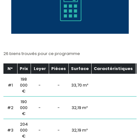
26 biens trouvés pour ce programme
N°
Prix
Loyer
Pièces
Surface
Caractéristiques
198
#1
000
-
-
33,70 m²
€
190
#2
000
-
-
32,19 m²
€
204
#3
000
-
-
32,19 m²
€