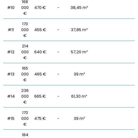
168
#10
000
470 €
-
38,45 m²
€
170
#11
000
455 €
-
37,85 m²
€
214
#12
000
640 €
-
57,20 m²
€
165
#13
000
465 €
-
39 m²
€
236
#14
000
665 €
-
61,30 m²
€
170
#15
000
475 €
-
39 m²
€
184