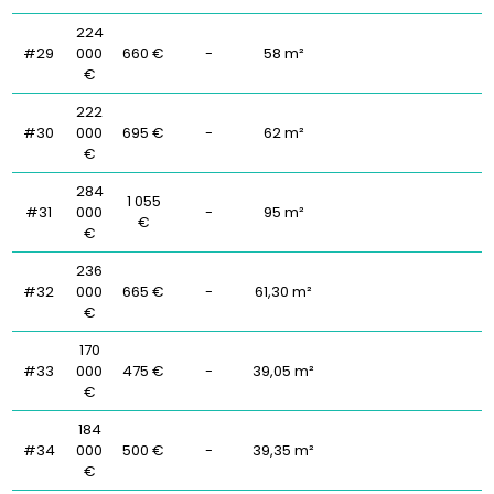
224
#29
000
660 €
-
58 m²
€
222
#30
000
695 €
-
62 m²
€
284
1 055
#31
000
-
95 m²
€
€
236
#32
000
665 €
-
61,30 m²
€
170
#33
000
475 €
-
39,05 m²
€
184
#34
000
500 €
-
39,35 m²
€