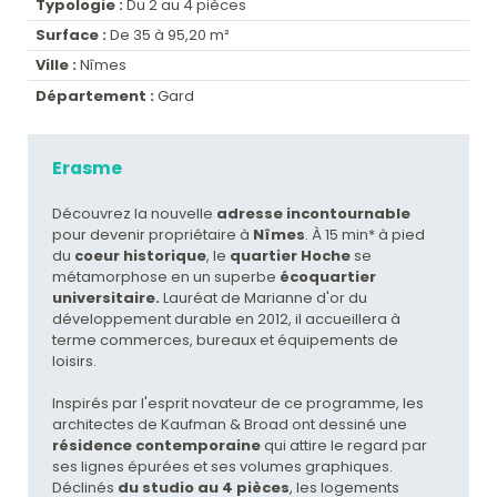
Typologie :
Du 2 au 4 pièces
Surface :
De 35 à 95,20 m²
Ville :
Nîmes
Département :
Gard
Erasme
Découvrez la nouvelle
adresse incontournable
pour devenir propriétaire à
Nîmes
. À 15 min* à pied
du
coeur historique
, le
quartier Hoche
se
métamorphose en un superbe
écoquartier
universitaire.
Lauréat de Marianne d'or du
développement durable en 2012, il accueillera à
terme commerces, bureaux et équipements de
loisirs.
Inspirés par l'esprit novateur de ce programme, les
architectes de Kaufman & Broad ont dessiné une
résidence contemporaine
qui attire le regard par
ses lignes épurées et ses volumes graphiques.
Déclinés
du studio au 4 pièces
, les logements