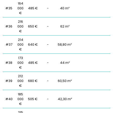
164
#35
000
485 €
-
40 m²
€
216
#36
000
650 €
-
62 m²
€
214
#37
000
640 €
-
58,80 m²
€
173
#38
000
485 €
-
44 m²
€
212
#39
000
680 €
-
60,50 m²
€
185
#40
000
505 €
-
42,30 m²
€
215