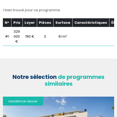
1 bien trouvé pour ce programme
N°
Prix
Loyer
Pièces
Surface
Caractéristiques
Ét
329
#1
000
780 €
3
61 m²
€
Notre sélection
de programmes
similaires
residence neuve