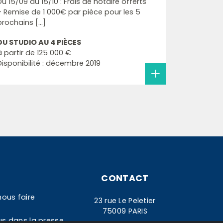
Du 15/09 au 15/10 : Frais de notaire offerts
+ Remise de 1 000€ par pièce pour les 5
prochains [...]
DU STUDIO AU 4 PIÈCES
à partir de
125 000 €
Disponibilité : décembre 2019
CONTACT
nous faire
23 rue Le Peletier
75009 PARIS
us dans la presse