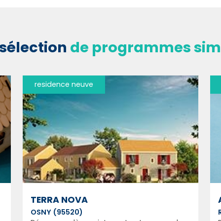
sélection
de programmes simi
residence neuve
TERRA NOVA
OSNY (95520)