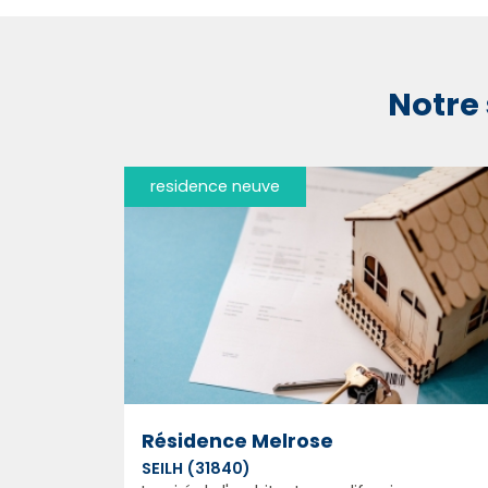
Notre 
residence neuve
Résidence Melrose
SEILH (31840)