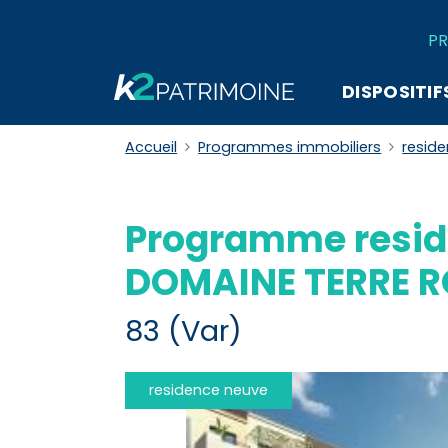
PR
DISPOSITIF
Accueil
Programmes immobiliers
resid
Programme resid
DOMAINE TERRE 
83 (Var)
residence neuve