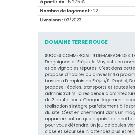
à partir de :
5 275 €
Nombre de logement :
22
Livraison :
03/2023
DOMAINE TERRE ROUGE
SUCCES COMMERCIAL !!! DEMARRAGE DES TRA
Draguignan et Fréjus, le Muy est une c
et de vignobles réputés. C'est dans ce
propose d'habiter ou d'investir !La proxim
bassins d'emplois de Fréjus/St Raphël, 
propose : écoles, transports et toutes le
administratifs. la résidence d'archite
du 2 au 4 pièces. Chaque logement dispos
réalisation s'intègre parfaitement à l'es
du site. C'est en cheminant dans un magn
appartement ou que depuis la placette c
pour vous détendre. Un jeu de boules vie
close et sécurisée. N'attendez plus et r