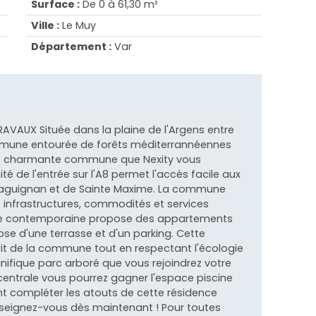
Surface :
De 0 à 61,30 m²
Ville :
Le Muy
Département :
Var
VAUX Située dans la plaine de l'Argens entre
ommune entourée de forêts méditerrannéennes
tte charmante commune que Nexity vous
ité de l'entrée sur l'A8 permet l'accès facile aux
Draguignan et de Sainte Maxime. La commune
s infrastructures, commodités et services
cture contemporaine propose des appartements
e d'une terrasse et d'un parking. Cette
prit de la commune tout en respectant l'écologie
ifique parc arboré que vous rejoindrez votre
entrale vous pourrez gagner l'espace piscine
nt compléter les atouts de cette résidence
enseignez-vous dès maintenant ! Pour toutes