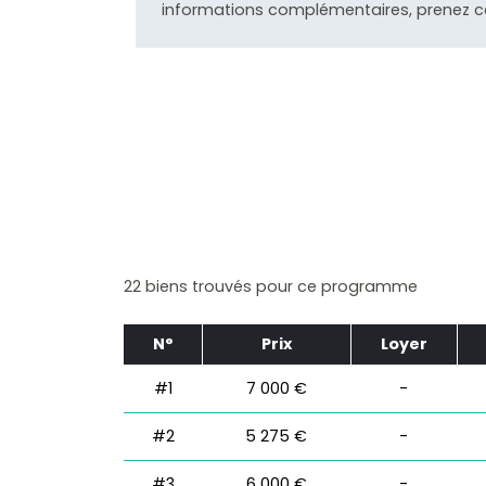
informations complémentaires, prenez c
22 biens trouvés pour ce programme
N°
Prix
Loyer
#1
7 000 €
-
#2
5 275 €
-
#3
6 000 €
-