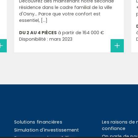
Découvrez dès maintenant notre seconde
résidence dans le cadre familial de la ville
d'Osny... Parce que votre confort est
essentiel, [...]
DU 2 AU 4 PIÈCES
à partir de
164 000 €
Disponibilité : mars 2023
Solutions financières
Les raisons de 
confiance
Simulation d'investissement
On parle de no
Programmes immobiliers