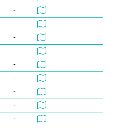
-
-
-
-
-
-
-
-
-