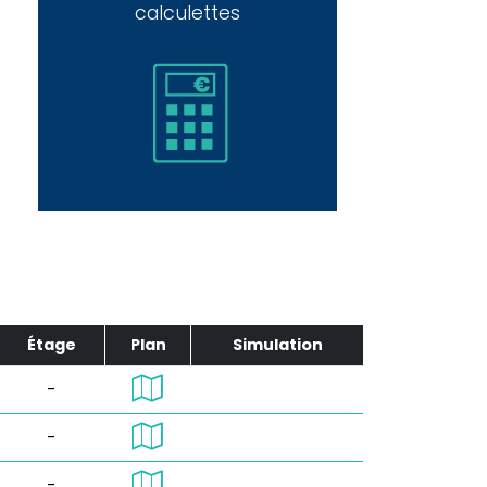
calculettes
Étage
Plan
Simulation
-
-
-