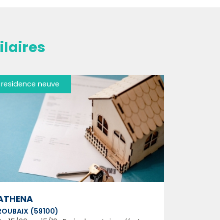
laires
residence neuve
ATHENA
ROUBAIX (59100)