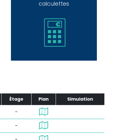
calculettes
Étage
Plan
Simulation
-
-
-