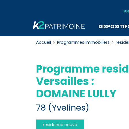
PR
DISPOSITIF
Accueil
Programmes immobiliers
resid
Programme resid
Versailles :
DOMAINE LULLY
78 (Yvelines)
residence neuve