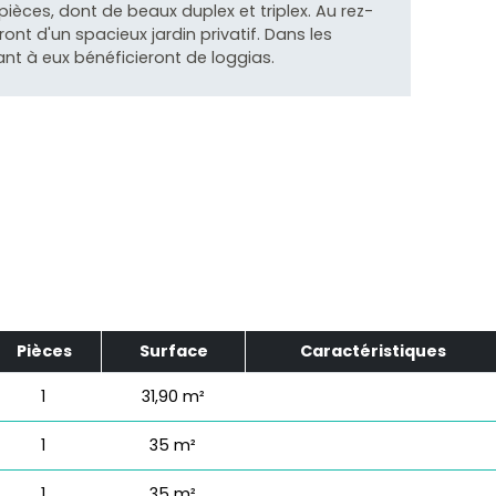
èces, dont de beaux duplex et triplex. Au rez-
nt d'un spacieux jardin privatif. Dans les
nt à eux bénéficieront de loggias.
Pièces
Surface
Caractéristiques
1
31,90 m²
1
35 m²
1
35 m²