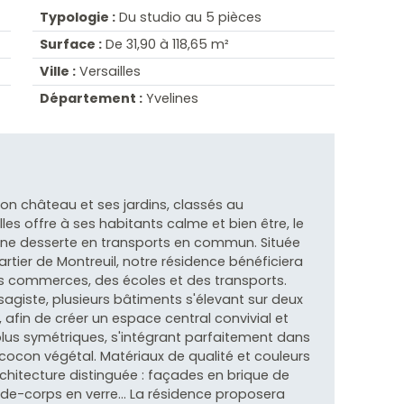
Typologie :
Du studio au 5 pièces
Surface :
De 31,90 à 118,65 m²
Ville :
Versailles
Département :
Yvelines
château et ses jardins, classés au
les offre à ses habitants calme et bien être, le
onne desserte en transports en commun. Située
rtier de Montreuil, notre résidence bénéficiera
des commerces, des écoles et des transports.
agiste, plusieurs bâtiments s'élevant sur deux
afin de créer un espace central convivial et
plus symétriques, s'intégrant parfaitement dans
cocon végétal. Matériaux de qualité et couleurs
chitecture distinguée : façades en brique de
arde-corps en verre... La résidence proposera