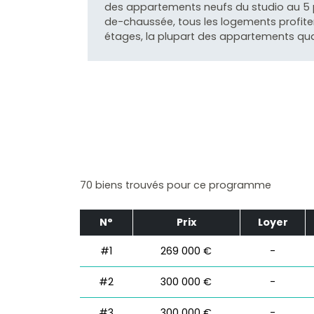
des appartements neufs du studio au 5 pi
de-chaussée, tous les logements profitero
étages, la plupart des appartements qua
70 biens trouvés pour ce programme
N°
Prix
Loyer
#1
269 000 €
-
#2
300 000 €
-
#3
300 000 €
-