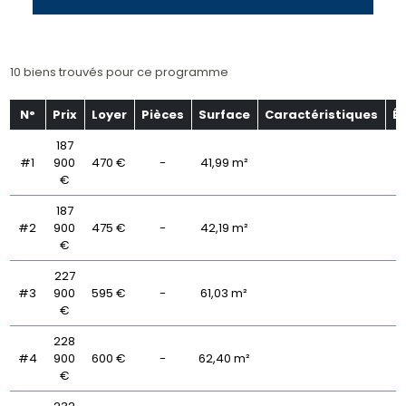
10 biens trouvés pour ce programme
N°
Prix
Loyer
Pièces
Surface
Caractéristiques
É
187
#1
900
470 €
-
41,99 m²
€
187
#2
900
475 €
-
42,19 m²
€
227
#3
900
595 €
-
61,03 m²
€
228
#4
900
600 €
-
62,40 m²
€