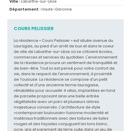
Ville :
Labarthe-sur-Lèze
Département :
Haute-Garonne
COURS PELISSIER
La résidence « Cours Pelissier » est située avenue du
Lauragais, au pied d'un arrêt de bus et dans le coeur
de ville de Labarthe-sur-Lèze où se côtoient écoles,
commerces et services du quotidien. L'environnement
de la résidence procure un sentiment de tranquillité et
de bien-être. Tout ici est pensé pour votre confort de
vie, dans le respect de l'environnement, à proximité
de Toulouse. La résidence se compose d'un petit
collectif et d'une ancienne ferme lauragaise,
réhabilitée pour accueillir 4 villas, implantées en fond
de parcelle proposant ainsi une belle entrée
végétalisée avec un parc et plusieurs arbres
majestueux conservés. L'architecture de style
«contemporain toulousain» fusionne modernité et
matériaux traditionnels avec des toitures de tuiles
rouges et des façades conjuguant les tons blanc,
ocre, gris et parement de terre cuite dans un jeu de