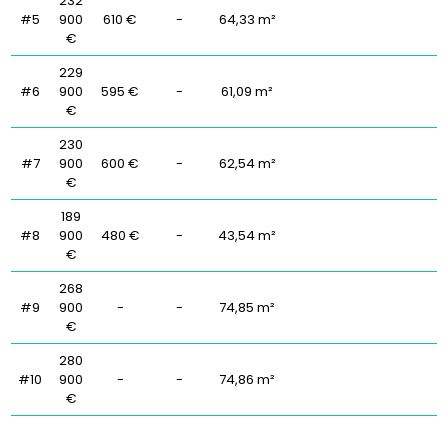
232
#5
900
610 €
-
64,33 m²
€
229
#6
900
595 €
-
61,09 m²
€
230
#7
900
600 €
-
62,54 m²
€
189
#8
900
480 €
-
43,54 m²
€
268
#9
900
-
-
74,85 m²
€
280
#10
900
-
-
74,86 m²
€