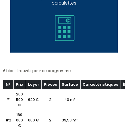
calculettes
6 biens trouvés pour ce programme
N°
Prix
Loyer
Pièces
Surface
Caractéristiques
Ét
200
#1
500
620 €
2
40 m²
€
189
#2
000
600 €
2
39,50 m²
€