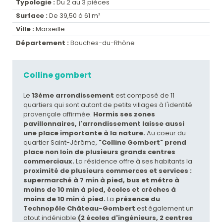
Typologie :
Du 2 au 3 pièces
Surface :
De 39,50 à 61 m²
Ville :
Marseille
Département :
Bouches-du-Rhône
Colline gombert
Le
13ème arrondissement
est composé de 11
quartiers qui sont autant de petits villages à l'identité
provençale affirmée.
Hormis ses zones
pavillonnaires, l'arrondissement laisse aussi
une place importante à la nature.
Au coeur du
quartier Saint-Jérôme,
"Colline Gombert" prend
place non loin de plusieurs grands centres
commerciaux.
La résidence offre à ses habitants la
proximité de plusieurs commerces et services :
supermarché à 7 min à pied, bus et métro à
moins de 10 min à pied, écoles et crèches à
moins de 10 min à pied.
La
présence du
Technopôle Château-Gombert
est également un
atout indéniable
(2 écoles d'ingénieurs, 2 centres